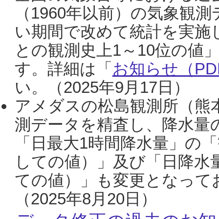
（1960年以前）の気象観
い期間で改めて統計を実施
との観測史上1～10位の値
す。詳細は「
お知らせ（PDF
い。（2025年9月17日）
アメダスの松島観測所（熊本
測データを精査し、降水量
「日最大1時間降水量」の「
しての値）」及び「日降水
ての値）」も変更となって
（2025年8月20日）