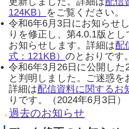
更新しました。詳細は
配信
124KB）
をご覧ください。（2
令和6年6月3日にお知らせし
りを修正し、第4.0.1版
お知らせします。詳細は
配
式：121KB）
のとおりです。
令和6年3月26日に公開した
と判明しました。ご迷惑を
詳細は
配信資料に関するお知
りです。（2024年6月3日）
過去のお知らせ