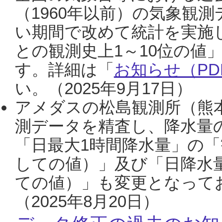
（1960年以前）の気象観
い期間で改めて統計を実施
との観測史上1～10位の値
す。詳細は「
お知らせ（PDF
い。（2025年9月17日）
アメダスの松島観測所（熊本
測データを精査し、降水量
「日最大1時間降水量」の「
しての値）」及び「日降水
ての値）」も変更となって
（2025年8月20日）