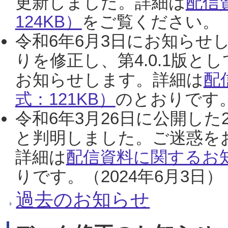
更新しました。詳細は
配信
124KB）
をご覧ください。（2
令和6年6月3日にお知らせし
りを修正し、第4.0.1版
お知らせします。詳細は
配
式：121KB）
のとおりです。
令和6年3月26日に公開した
と判明しました。ご迷惑を
詳細は
配信資料に関するお知
りです。（2024年6月3日）
過去のお知らせ