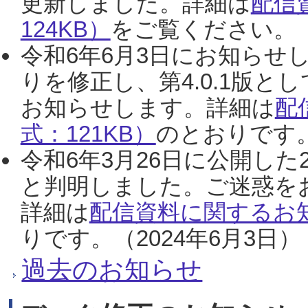
更新しました。詳細は
配信
124KB）
をご覧ください。（2
令和6年6月3日にお知らせし
りを修正し、第4.0.1版
お知らせします。詳細は
配
式：121KB）
のとおりです。
令和6年3月26日に公開した
と判明しました。ご迷惑を
詳細は
配信資料に関するお知
りです。（2024年6月3日）
過去のお知らせ