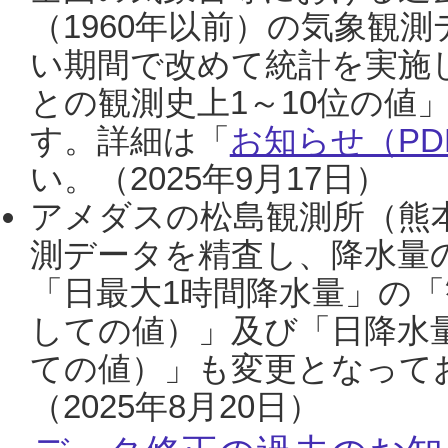
（1960年以前）の気象観
い期間で改めて統計を実施
との観測史上1～10位の値
す。詳細は「
お知らせ（PDF
い。（2025年9月17日）
アメダスの松島観測所（熊本
測データを精査し、降水量
「日最大1時間降水量」の「
しての値）」及び「日降水
ての値）」も変更となって
（2025年8月20日）