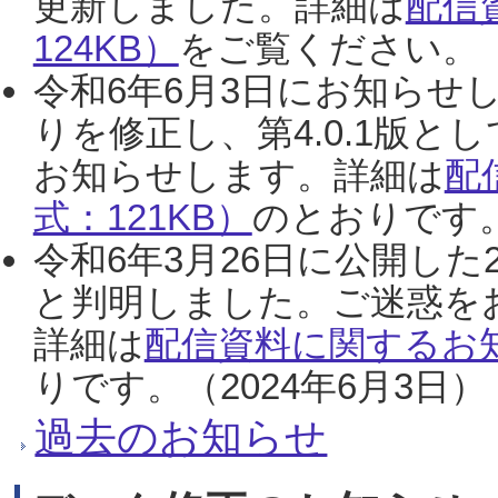
更新しました。詳細は
配信
124KB）
をご覧ください。（2
令和6年6月3日にお知らせし
りを修正し、第4.0.1版
お知らせします。詳細は
配
式：121KB）
のとおりです。
令和6年3月26日に公開した
と判明しました。ご迷惑を
詳細は
配信資料に関するお知
りです。（2024年6月3日）
過去のお知らせ