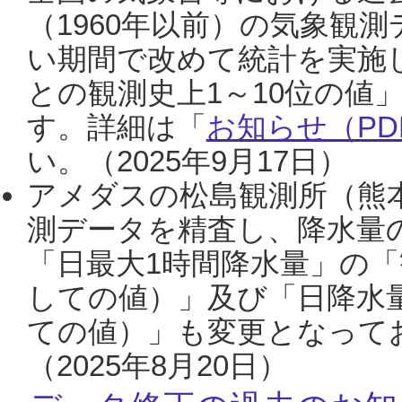
（1960年以前）の気象観
い期間で改めて統計を実施
との観測史上1～10位の値
す。詳細は「
お知らせ（PDF
い。（2025年9月17日）
アメダスの松島観測所（熊本
測データを精査し、降水量
「日最大1時間降水量」の「
しての値）」及び「日降水
ての値）」も変更となって
（2025年8月20日）