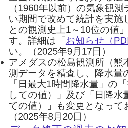
（1960年以前）の気象観
い期間で改めて統計を実施
との観測史上1～10位の値
す。詳細は「
お知らせ（PDF
い。（2025年9月17日）
アメダスの松島観測所（熊本
測データを精査し、降水量
「日最大1時間降水量」の「
しての値）」及び「日降水
ての値）」も変更となって
（2025年8月20日）