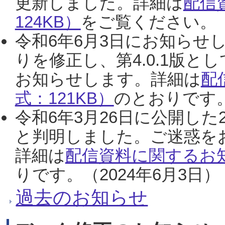
更新しました。詳細は
配信
124KB）
をご覧ください。（2
令和6年6月3日にお知らせし
りを修正し、第4.0.1版
お知らせします。詳細は
配
式：121KB）
のとおりです。
令和6年3月26日に公開した
と判明しました。ご迷惑を
詳細は
配信資料に関するお知
りです。（2024年6月3日）
過去のお知らせ