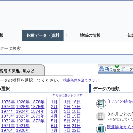
報
各種データ・資料
地域の情報
知
データ検索
ータの種類を選択してください。
検索条件を全てクリア
の選択
データの種類
年月日の選択をクリア
年ごとの値を
1976年
1926年
1876年
1月
1日
16日
1975年
1925年
1875年
2月
2日
17日
1974年
1924年
1874年
3月
3日
18日
３か月ごとの
1973年
1923年
1873年
4月
4日
19日
（年を指定してく
1972年
1922年
1872年
5月
5日
20日
1971年
1921年
6月
6日
21日
観測開始から
1970年
1920年
7月
7日
22日