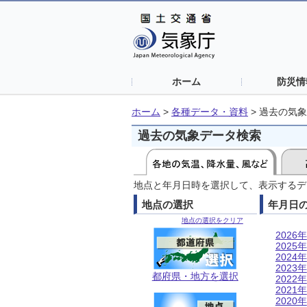
ホーム
防災情
ホーム
>
各種データ・資料
>
過去の気象
過去の気象データ検索
地点と年月日時を選択して、表示するデ
地点の選択
年月日
地点の選択をクリア
2026年
2025年
2024年
2023年
都府県・地方を選択
2022年
2021年
2020年