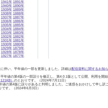
1941年
1891年
1940年
1890年
1939年
1889年
1938年
1888年
1937年
1887年
1936年
1886年
1935年
1885年
1934年
1884年
1933年
1883年
1932年
1882年
1931年
1881年
1930年
1880年
1929年
1879年
1928年
1878年
1927年
1877年
設に伴い、平年値の一部を更新しました。詳細は
配信資料に関するお知らせ
0年平年値の第4版の一部誤りを修正し、第4.0.1版として公開、利用を
21KB）
のとおりです。（2024年7月11日）
0年平年値の第4版に誤りがあると判明しました。ご迷惑をおかけして申し訳
です。（2024年6月3日）