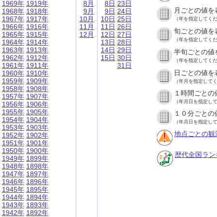
1969年
1919年
8月
8日
23日
月ごとの値を
1968年
1918年
9月
9日
24日
1967年
1917年
10月
10日
25日
（年を指定してく
1966年
1916年
11月
11日
26日
旬ごとの値を
1965年
1915年
12月
12日
27日
（年を指定してく
1964年
1914年
13日
28日
1963年
1913年
14日
29日
半旬ごとの値
1962年
1912年
15日
30日
（年を指定してく
1961年
1911年
31日
日ごとの値を
1960年
1910年
1959年
1909年
（年月を指定して
1958年
1908年
１時間ごとの
1957年
1907年
（年月日を指定し
1956年
1906年
1955年
1905年
１０分ごとの
1954年
1904年
（年月日を指定し
1953年
1903年
地点ごとの観
1952年
1902年
1951年
1901年
1950年
1900年
歴代全国ラン
1949年
1899年
1948年
1898年
1947年
1897年
1946年
1896年
1945年
1895年
1944年
1894年
1943年
1893年
1942年
1892年