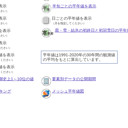
表示
半旬ごとの平年値を表示
ださい）
表示
日ごとの平年値を表示
ださい）
（月を指定してください）
霜・雪・結氷の初終日と初冠雪日の平年
を表示
ださい）
表示
ください）
値を表示
平年値は1991-2020年の30年間の観測値
の平均をもとに算出しています。
てください）
値を表示
てください）
測史上1～10位の値
要素別データの公開期間
キング
メッシュ平年値図