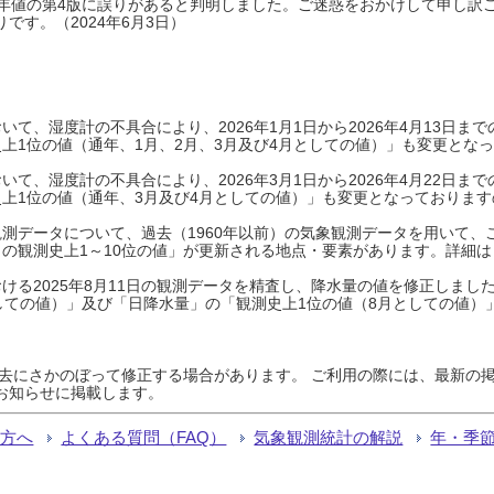
0年平年値の第4版に誤りがあると判明しました。ご迷惑をおかけして申し訳
です。（2024年6月3日）
て、湿度計の不具合により、2026年1月1日から2026年4月13日
上1位の値（通年、1月、2月、3月及び4月としての値）」も変更とな
て、湿度計の不具合により、2026年3月1日から2026年4月22日
上1位の値（通年、3月及び4月としての値）」も変更となっておりますので
測データについて、過去（1960年以前）の気象観測データを用いて、
の観測史上1～10位の値」が更新される地点・要素があります。詳細は
ける2025年8月11日の観測データを精査し、降水量の値を修正しまし
しての値）」及び「日降水量」の「観測史上1位の値（8月としての値）
過去にさかのぼって修正する場合があります。 ご利用の際には、最新の掲
お知らせに掲載します。
る方へ
よくある質問（FAQ）
気象観測統計の解説
年・季