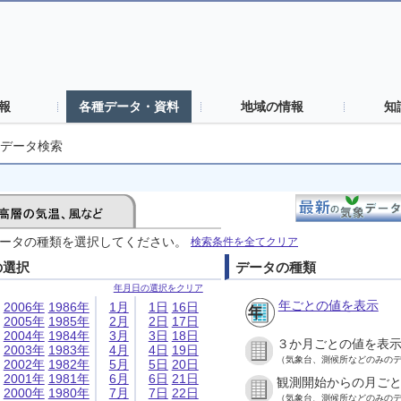
報
各種データ・資料
地域の情報
知
データ検索
ータの種類を選択してください。
検索条件を全てクリア
の選択
データの種類
年月日の選択をクリア
年ごとの値を表示
2006年
1986年
1月
1日
16日
2005年
1985年
2月
2日
17日
2004年
1984年
3月
3日
18日
３か月ごとの値を表
2003年
1983年
4月
4日
19日
（気象台、測候所などのみの
2002年
1982年
5月
5日
20日
2001年
1981年
6月
6日
21日
観測開始からの月ご
2000年
1980年
7月
7日
22日
（気象台、測候所などのみの