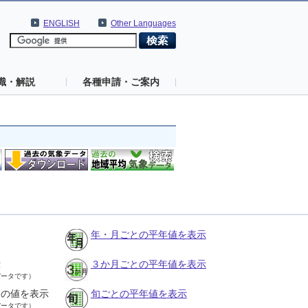
ENGLISH
Other Languages
識・解説
各種申請・ご案内
年・月ごとの平年値を表示
示
３か月ごとの平年値を表示
データです）
との値を表示
旬ごとの平年値を表示
データです）