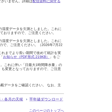
ございません。詳細は
配信資料に関する
までの湿度データを欠測としました。これに
っておりますので、ご注意ください。
までの湿度データを欠測としました。これに
、ご注意ください。（2026年7月22
これまでより長い期間で改めて統計を実
「
お知らせ（PDF形式:219KB）
」をご
た。これに伴い「日最大1時間降水量」の
」も変更となっておりますので、ご注意
載データをご確認ください。 なお、主
節・各月の天候
平年値ダウンロード
このページのトップへ