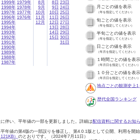
1999年
1979年
8月
8日
23日
月ごとの値を表示
1998年
1978年
9月
9日
24日
1997年
1977年
10月
10日
25日
（年を指定してください）
1996年
1976年
11月
11日
26日
旬ごとの値を表示
1995年
12月
12日
27日
（年を指定してください）
1994年
13日
28日
1993年
14日
29日
半旬ごとの値を表示
1992年
15日
30日
（年を指定してください）
1991年
31日
日ごとの値を表示
1990年
1989年
（年月を指定してください）
1988年
１時間ごとの値を表
1987年
（年月日を指定してください
１０分ごとの値を表
（年月日を指定してください
地点ごとの観測史上1
歴代全国ランキング
設に伴い、平年値の一部を更新しました。詳細は
配信資料に関するお知らせ
0年平年値の第4版の一部誤りを修正し、第4.0.1版として公開、利用を
21KB）
のとおりです。（2024年7月11日）