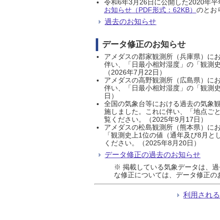
令和6年3月26日に公開した202
お知らせ（PDF形式：62KB）
のとおり
過去のお知らせ
データ修正のお知らせ
アメダスの郡家観測所（兵庫県）におい
伴い、「日最小相対湿度」の「観測史
（2026年7月22日）
アメダスの高野観測所（広島県）におい
伴い、「日最小相対湿度」の「観測史
日）
全国の気象台等における過去の気象観
施しました。これに伴い、「地点ごと
覧ください。（2025年9月17日）
アメダスの松島観測所（熊本県）にお
「観測史上1位の値（通年及び8月と
ください。（2025年8月20日）
データ修正の過去のお知らせ
※ 掲載している気象データは、
な修正については、データ修正の
利用され