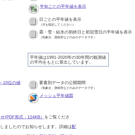
半旬ごとの平年値を表示
日ごとの平年値を表示
（月を指定してください）
霜・雪・結氷の初終日と初冠雪日の平年値を表示
（気象台、測候所などのみのデータです）
示
平年値は1991-2020年の30年間の観測値
の平均をもとに算出しています。
）
示
）
～10位の値
要素別データの公開期間
（気象台、測候所などのみのデータです）
メッシュ平年値図
(PDF形式：124KB）
をご覧くださ
開始しましたのでお知らせします。詳細は
配