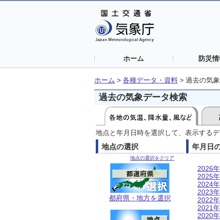
ホーム
防災情
ホーム
>
各種データ・資料
>
過去の気象
過去の気象データ検索
地点と年月日時を選択して、表示するデ
地点の選択
年月日
地点の選択をクリア
2026年
2025年
2024年
2023年
都府県・地方を選択
2022年
2021年
2020年