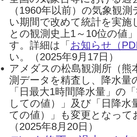
（1960年以前）の気象観
い期間で改めて統計を実施
との観測史上1～10位の値
す。詳細は「
お知らせ（PDF
い。（2025年9月17日）
アメダスの松島観測所（熊本
測データを精査し、降水量
「日最大1時間降水量」の「
しての値）」及び「日降水
ての値）」も変更となって
（2025年8月20日）