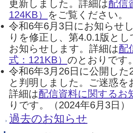
更新しました。詳細は
配信
124KB）
をご覧ください。（2
令和6年6月3日にお知らせし
りを修正し、第4.0.1版
お知らせします。詳細は
配
式：121KB）
のとおりです。
令和6年3月26日に公開した
と判明しました。ご迷惑を
詳細は
配信資料に関するお知
りです。（2024年6月3日）
過去のお知らせ