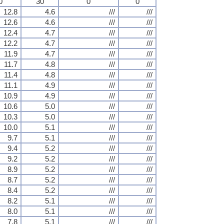
0
30
0
0
12.8
4.6
///
///
12.6
4.6
///
///
12.4
4.7
///
///
12.2
4.7
///
///
11.9
4.7
///
///
11.7
4.8
///
///
11.4
4.8
///
///
11.1
4.9
///
///
10.9
4.9
///
///
10.6
5.0
///
///
10.3
5.0
///
///
10.0
5.1
///
///
9.7
5.1
///
///
9.4
5.2
///
///
9.2
5.2
///
///
8.9
5.2
///
///
8.7
5.2
///
///
8.4
5.2
///
///
8.2
5.1
///
///
8.0
5.1
///
///
7.8
5.1
///
///