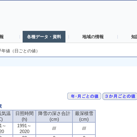
報
各種データ・資料
地域の情報
知
平年値（日ごとの値）
素
低気温
日照時間
降雪の深さ合計
最深積雪
℃)
(h)
(cm)
(cm)
91～
1991～
///
///
20
2020