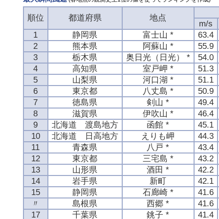
順位
都道府県
地点
m/s
1
静岡県
富士山 *
63.4
2
熊本県
阿蘇山 *
55.9
3
栃木県
奥日光（日光） *
54.0
4
高知県
室戸岬 *
51.3
5
山梨県
河口湖 *
51.1
6
東京都
八丈島 *
50.9
7
徳島県
剣山 *
49.4
8
滋賀県
伊吹山 *
46.4
9
北海道 渡島地方
函館 *
45.1
10
北海道 日高地方
えりも岬
44.3
11
青森県
八戸 *
43.4
12
東京都
三宅島 *
43.2
13
山形県
酒田 *
42.2
14
岩手県
新町
42.1
15
静岡県
石廊崎 *
41.6
〃
島根県
西郷 *
41.6
17
千葉県
銚子 *
41.4