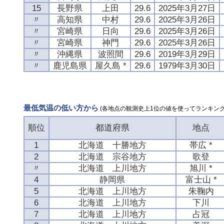
15
長野県
上田
29.6
2025年3月27日
〃
高知県
中村
29.6
2025年3月26日
〃
宮崎県
日向
29.6
2025年3月26日
〃
宮崎県
神門
29.6
2025年3月26日
〃
沖縄県
波照間
29.6
2019年3月29日
〃
鹿児島県
屋久島 *
29.6
1979年3月30日
最低気温の低い方から
(各地点の観測史上1位の値を使ってランキング
順位
都道府県
地点
1
北海道 十勝地方
帯広 *
2
北海道 宗谷地方
歌登
〃
北海道 上川地方
旭川 *
4
静岡県
富士山 *
5
北海道 上川地方
朱鞠内
6
北海道 上川地方
下川
7
北海道 上川地方
占冠