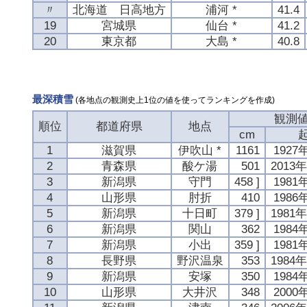
〃
北海道 日高地方
浦河 *
41.4
19
宮城県
仙台 *
41.2
20
東京都
大島 *
40.8
最深積雪
(各地点の観測史上1位の値を使ってランキングを作成)
観測
順位
都道府県
地点
cm
1
滋賀県
伊吹山 *
1161
1927
2
青森県
酸ケ湯
501
2013
3
新潟県
守門
458 ]
1981
4
山形県
肘折
410
1986
5
新潟県
十日町
379 ]
1981
6
新潟県
関山
362
1984
7
新潟県
小出
359 ]
1981
8
長野県
野沢温泉
353
1984
9
新潟県
安塚
350
1984
10
山形県
大井沢
348
2000