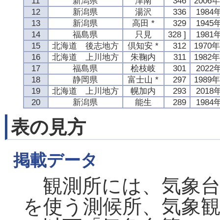
11
新潟県
津南
346
2006
12
新潟県
湯沢
336
1984
13
新潟県
高田 *
329
1945
14
福島県
只見
328 ]
1981
15
北海道 後志地方
倶知安 *
312
1970
16
北海道 上川地方
朱鞠内
311
1982
17
福島県
桧枝岐
301
2022
18
静岡県
富士山 *
297
1989
19
北海道 上川地方
幌加内
293
2018
20
新潟県
能生
289
1984
表の見方
掲載データ
観測所には、気象台
を使う測候所、気象観