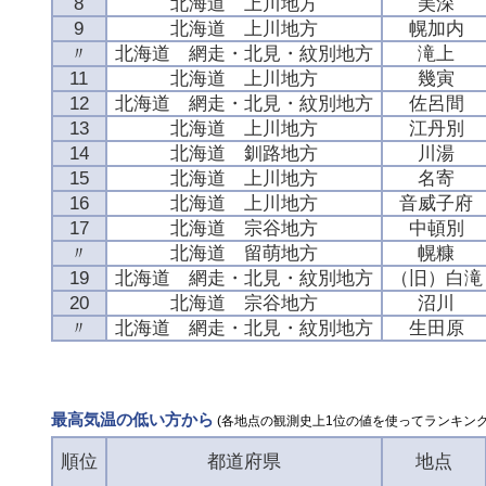
8
北海道 上川地方
美深
9
北海道 上川地方
幌加内
〃
北海道 網走・北見・紋別地方
滝上
11
北海道 上川地方
幾寅
12
北海道 網走・北見・紋別地方
佐呂間
13
北海道 上川地方
江丹別
14
北海道 釧路地方
川湯
15
北海道 上川地方
名寄
16
北海道 上川地方
音威子府
17
北海道 宗谷地方
中頓別
〃
北海道 留萌地方
幌糠
19
北海道 網走・北見・紋別地方
（旧）白滝
20
北海道 宗谷地方
沼川
〃
北海道 網走・北見・紋別地方
生田原
最高気温の低い方から
(各地点の観測史上1位の値を使ってランキング
順位
都道府県
地点