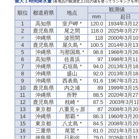
最大１時間降水量
(各地点の観測史上1位の値を使ってランキングを作
観測値
順位
都道府県
地点
mm
起日
1
高知県
室戸岬 *
120.0
1934年3月1
2
鹿児島県
尾之間
118.0
2025年3月2
〃
沖縄県
波照間
118
2000年3月1
4
鹿児島県
屋久島 *
100.5
2014年3月1
5
沖縄県
与那国島 *
98.8
1966年3月2
6
高知県
佐喜浜
97
1998年3月1
7
沖縄県
石垣島 *
94.0
2013年3月1
8
沖縄県
盛山
92.0
2013年3月1
9
沖縄県
西表島 *
91.6
1967年3月2
10
鹿児島県
内之浦
89
1999年3月1
11
沖縄県
所野
88.5
2020年3月2
12
鹿児島県
枕崎 *
87.5
2003年3月1
13
東京都
八重見ヶ原
87
2008年3月2
14
沖縄県
那覇 *
86.3
1960年3月2
15
東京都
八丈島 *
84.5
2008年3月2
16
三重県
尾鷲 *
81.0
2021年3月1
17
徳島県
日和佐
79.0
2026年3月3