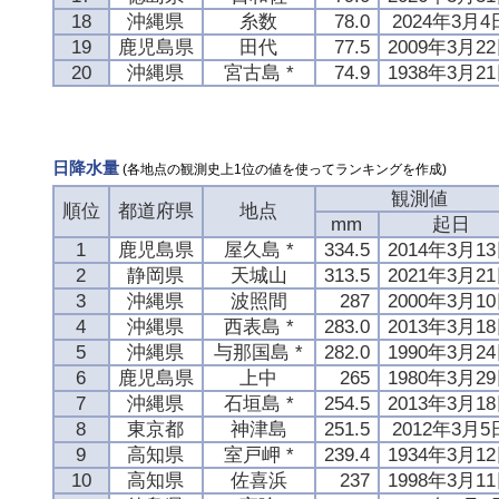
18
沖縄県
糸数
78.0
2024年3月4
19
鹿児島県
田代
77.5
2009年3月2
20
沖縄県
宮古島 *
74.9
1938年3月2
日降水量
(各地点の観測史上1位の値を使ってランキングを作成)
観測値
順位
都道府県
地点
mm
起日
1
鹿児島県
屋久島 *
334.5
2014年3月1
2
静岡県
天城山
313.5
2021年3月2
3
沖縄県
波照間
287
2000年3月1
4
沖縄県
西表島 *
283.0
2013年3月1
5
沖縄県
与那国島 *
282.0
1990年3月2
6
鹿児島県
上中
265
1980年3月2
7
沖縄県
石垣島 *
254.5
2013年3月1
8
東京都
神津島
251.5
2012年3月5
9
高知県
室戸岬 *
239.4
1934年3月1
10
高知県
佐喜浜
237
1998年3月1