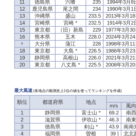
11
徳島県
宍喰
235
1994年3月8
12
鹿児島県
尾之間
234
1990年3月1
13
沖縄県
盛山
233.5
2013年3月1
14
宮崎県
宮崎 *
232.5
1914年3月2
15
東京都
（旧）新島
229
1977年3月3
16
熊本県
五木
228.0
2024年3月2
〃
大分県
蒲江
228
1998年3月1
18
東京都
大島 *
226.5
1986年3月2
19
静岡県
高根山
226.0
2021年3月2
20
東京都
八丈島 *
225.5
2008年3月2
最大風速
(各地点の観測史上1位の値を使ってランキングを作成)
順位
都道府県
地点
m/s
風
1
静岡県
富士山 *
69.2
南
2
滋賀県
伊吹山 *
46.3
南
3
徳島県
剣山 *
43.9
南南
4
福岡県
曽根
39 ]
北北