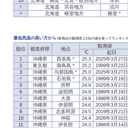
20
北海道 網走・北見・紋別地方
津別
〃
北海道 宗谷地方
沼川
〃
北海道 根室地方
根室 *
最低気温の高い方から
(各地点の観測史上1位の値を使ってランキング
観測値
順位
都道府県
地点
℃
起日
1
沖縄県
西表島 *
25.3
2025年3月27日
2
東京都
南鳥島 *
25.2
1999年3月22日
3
沖縄県
与那国島 *
25.0
2025年3月27日
〃
沖縄県
石垣島 *
25.0
1999年3月19日
5
沖縄県
所野
24.9
2025年3月27日
6
沖縄県
波照間
24.8
1999年3月19日
〃
沖縄県
大原
24.8
1988年3月14日
8
沖縄県
伊原間
24.6
2026年3月31日
9
沖縄県
志多阿原
24.5
2019年3月21日
10
沖縄県
仲筋
24.4
2026年3月31日
11
沖縄県
伊良部
24.3
1988年3月14日