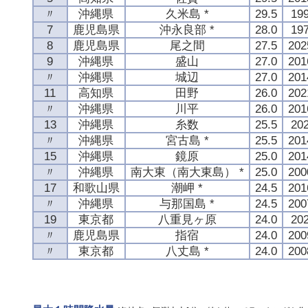
〃
沖縄県
久米島 *
29.5
19
7
鹿児島県
沖永良部 *
28.0
19
8
鹿児島県
尾之間
27.5
20
9
沖縄県
盛山
27.0
20
〃
沖縄県
城辺
27.0
20
11
高知県
田野
26.0
20
〃
沖縄県
川平
26.0
20
13
沖縄県
糸数
25.5
20
〃
沖縄県
宮古島 *
25.5
20
15
沖縄県
鏡原
25.0
20
〃
沖縄県
南大東（南大東島） *
25.0
20
17
和歌山県
潮岬 *
24.5
20
〃
沖縄県
与那国島 *
24.5
20
19
東京都
八重見ヶ原
24.0
20
〃
鹿児島県
指宿
24.0
20
〃
東京都
八丈島 *
24.0
20