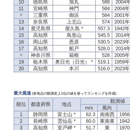
10
徳島県
旭丸
588
2004
11
宮崎県
神門
584
2004
〃
三重県
御浜
584
2001
13
奈良県
上北山
574
2001
14
鹿児島県
屋久島 *
557.3
1942
15
高知県
鳥形山
545.5
2014
16
岡山県
恩原
530.5
2023
17
高知県
船戸
528.0
2014
〃
神奈川県
箱根
528
2005
19
栃木県
奥日光（日光） *
519.1
1959
20
高知県
本川
516.0
2023
最大風速
(各地点の観測史上1位の値を使ってランキングを作成)
観測値
順位
都道府県
地点
m/s
風向
1
静岡県
富士山 *
62.3
南南西
195
2
長崎県
雲仙岳 *
60.0
東南東
194
3
高知県
室戸岬 *
51.7
東
197