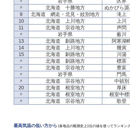
〃
岩手県
区界
〃
北海道 十勝地方
ぬかびら源
9
北海道 網走・北見・紋別地方
滝上
10
北海道 上川地方
上川
11
北海道 宗谷地方
声問
〃
岩手県
薮川
13
北海道 釧路地方
阿寒湖
14
北海道 上川地方
幾寅
15
北海道 釧路地方
川湯
〃
北海道 釧路地方
標茶
〃
北海道 宗谷地方
豊富
〃
岩手県
門馬
〃
北海道 宗谷地方
中頓別
20
北海道 根室地方
厚床
〃
北海道 根室地方
根室中標
〃
北海道 宗谷地方
歌登
最高気温の低い方から
(各地点の観測史上1位の値を使ってランキング