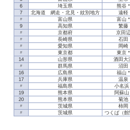
6
埼玉県
熊谷 
7
北海道 網走・北見・紋別地方
遠軽
〃
富山県
富山 
9
高知県
繁藤
〃
京都府
京田
〃
長崎県
石田
〃
愛知県
岡崎
〃
東京都
東京 
14
山形県
酒田大
〃
群馬県
沼田
16
広島県
福山 
17
兵庫県
温泉
〃
福島県
小名浜 
19
熊本県
阿蘇山 
20
熊本県
菊池
〃
茨城県
柿岡
〃
茨城県
つくば（館野