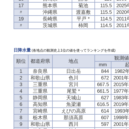
17
熊本県
菊池
115.5
202
〃
沖縄県
渡嘉敷
115.5
202
19
長崎県
平戸 *
114.5
201
〃
茨城県
柿岡
114.5
201
日降水量
(各地点の観測史上1位の値を使ってランキングを作成)
観測値
順位
都道府県
地点
mm
1
奈良県
日出岳
844
1982
2
和歌山県
色川
672
2001
3
三重県
宮川
667.5
2015
4
三重県
尾鷲 *
661.5
1977
5
静岡県
天城山
627
1983
6
高知県
魚梁瀬
616.5
2019
7
宮崎県
えびの高原
614
1993
8
栃木県
那須高原
607
1998
9
和歌山県
西川
597
2001