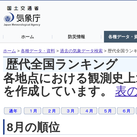
ホーム
防災情報
各種データ・
ホーム
>
各種データ・資料
>
過去の気象データ検索
>
歴代全国ラン
歴代全国ランキング
各地点における観測史上
を作成しています。
表
8月の順位