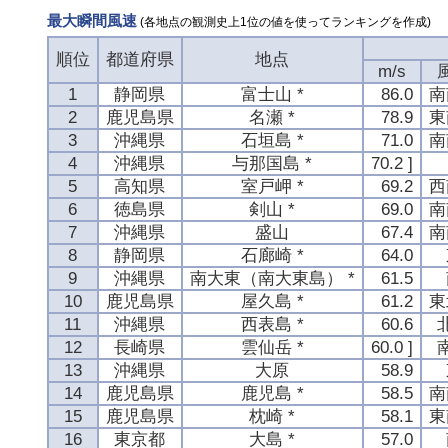
最大瞬間風速
(各地点の観測史上1位の値を使ってランキングを作成)
順位
都道府県
地点
m/s
1
静岡県
富士山 *
86.0
南
2
鹿児島県
名瀬 *
78.9
東
3
沖縄県
石垣島 *
71.0
南
4
沖縄県
与那国島 *
70.2 ]
5
高知県
室戸岬 *
69.2
西
6
徳島県
剣山 *
69.0
南
7
沖縄県
盛山
67.4
南
8
静岡県
石廊崎 *
64.0
9
沖縄県
南大東（南大東島） *
61.5
10
鹿児島県
屋久島 *
61.2
東
11
沖縄県
西表島 *
60.6
12
長崎県
雲仙岳 *
60.0 ]
13
沖縄県
大原
58.9
14
鹿児島県
鹿児島 *
58.5
南
15
鹿児島県
枕崎 *
58.1
東
16
東京都
大島 *
57.0