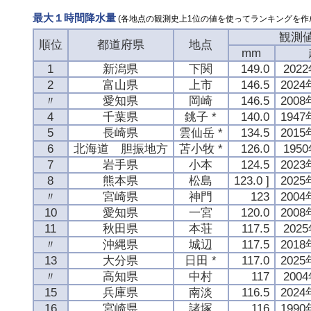
最大１時間降水量
(各地点の観測史上1位の値を使ってランキングを作
観測
順位
都道府県
地点
mm
1
新潟県
下関
149.0
202
2
富山県
上市
146.5
202
〃
愛知県
岡崎
146.5
200
4
千葉県
銚子 *
140.0
194
5
長崎県
雲仙岳 *
134.5
201
6
北海道 胆振地方
苫小牧 *
126.0
195
7
岩手県
小本
124.5
202
8
熊本県
松島
123.0 ]
202
〃
宮崎県
神門
123
200
10
愛知県
一宮
120.0
200
11
秋田県
本荘
117.5
202
〃
沖縄県
城辺
117.5
201
13
大分県
日田 *
117.0
202
〃
高知県
中村
117
200
15
兵庫県
南淡
116.5
202
16
宮崎県
諸塚
116
199