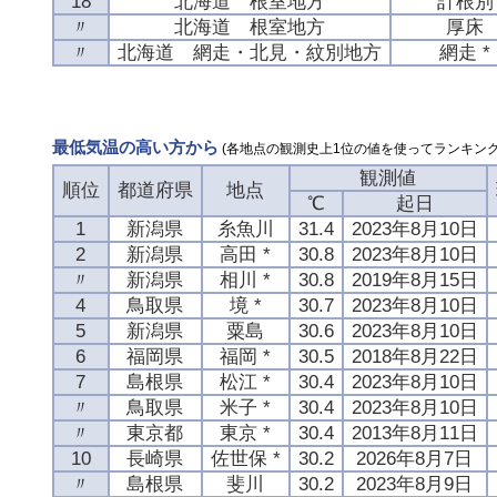
18
北海道 根室地方
計根別
〃
北海道 根室地方
厚床
〃
北海道 網走・北見・紋別地方
網走 *
最低気温の高い方から
(各地点の観測史上1位の値を使ってランキング
観測値
順位
都道府県
地点
℃
起日
1
新潟県
糸魚川
31.4
2023年8月10日
2
新潟県
高田 *
30.8
2023年8月10日
〃
新潟県
相川 *
30.8
2019年8月15日
4
鳥取県
境 *
30.7
2023年8月10日
5
新潟県
粟島
30.6
2023年8月10日
6
福岡県
福岡 *
30.5
2018年8月22日
7
島根県
松江 *
30.4
2023年8月10日
〃
鳥取県
米子 *
30.4
2023年8月10日
〃
東京都
東京 *
30.4
2013年8月11日
10
長崎県
佐世保 *
30.2
2026年8月7日
〃
島根県
斐川
30.2
2023年8月9日