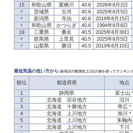
15
和歌山県
栗栖川
40.6
2026年8月2日
〃
茨城県
古河
40.6
2025年8月5日
〃
新潟県
寺泊
40.6
2019年8月15日
〃
和歌山県
かつらぎ
40.6
1994年8月8日
19
三重県
桑名
40.5
2025年8月30日
〃
群馬県
上里見
40.5
2025年8月5日
〃
山梨県
勝沼
40.5
2013年8月10日
最低気温の低い方から
(各地点の観測史上1位の値を使ってランキング
順位
都道府県
地点
1
静岡県
富士山 
2
北海道 宗谷地方
沼川
3
北海道 十勝地方
帯広 *
4
北海道 上川地方
旭川 *
5
北海道 上川地方
朱鞠内
〃
北海道 上川地方
下川