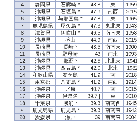
4
静岡県
石廊崎 *
48.8
東
195
5
沖縄県
石垣島 *
47.9
南西
201
6
沖縄県
与那国島 *
47.8
東
196
7
鹿児島県
屋久島 *
47.3
東北東
194
8
滋賀県
伊吹山 *
46.5
南南東
195
9
沖縄県
盛山
44.9
南西
201
10
長崎県
長崎 *
43.5
南南東
190
11
長崎県
野母崎
43
南東
199
12
沖縄県
那覇 *
42.5
北北東
19
13
沖縄県
西表島 *
42.0
北東
19
14
和歌山県
友ケ島
41.9
南
201
15
東京都
八丈島 *
41.2
南西
191
16
沖縄県
北原
40.7
南
201
17
沖縄県
伊是名
39.7 ]
東
201
18
千葉県
勝浦 *
39.3
南南西
194
〃
鹿児島県
鹿児島 *
39.3
南南東
194
20
愛媛県
瀬戸
39
南南東
200