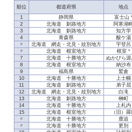
順位
都道府県
地点
1
静岡県
富士山 
2
北海道 釧路地方
阿寒湖
3
北海道 釧路地方
知方学
4
青森県
酸ケ湯
〃
北海道 網走・北見・紋別地方
宇登呂
〃
北海道 根室地方
根室 *
7
北海道 十勝地方
ぬかびら源
8
北海道 根室地方
納沙布
9
福島県
鷲倉
10
北海道 十勝地方
上士幌
11
北海道 釧路地方
弟子屈
12
北海道 網走・北見・紋別地方
白滝
13
北海道 釧路地方
榊町
14
北海道 十勝地方
上札内
15
北海道 根室地方
（旧）羅
〃
北海道 十勝地方
鹿追
〃
北海道 十勝地方
更別