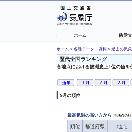
ホーム
防災情
ホーム
>
各種データ・資料
>
過去の気象
歴代全国ランキング
各地点における観測史上1位の値を
9月の順位
最高気温の高い方から
(各地点の観
順位
都道府県
地点