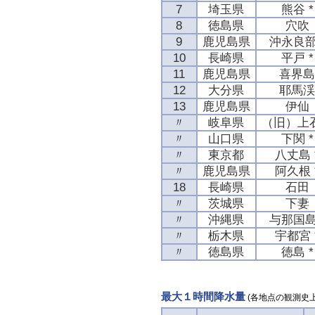
7
埼玉県
熊谷 *
8
徳島県
穴吹
9
鹿児島県
沖永良部
10
長崎県
平戸 *
11
鹿児島県
喜界
12
大分県
耶馬
13
鹿児島県
伊仙
〃
岐阜県
（旧）上
〃
山口県
下関 *
〃
東京都
八丈島 
〃
鹿児島県
阿久根 
18
長崎県
石田
〃
茨城県
下妻
〃
沖縄県
与那国島
〃
栃木県
宇都宮 
〃
徳島県
徳島 *
最大１時間降水量
(各地点の観測史