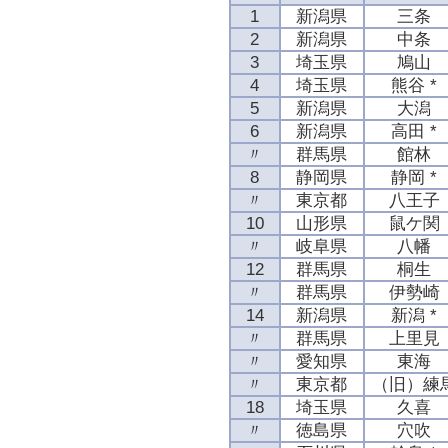
1
新潟県
三条
2
新潟県
中条
3
埼玉県
鳩山
4
埼玉県
熊谷 *
5
新潟県
大潟
6
新潟県
高田 *
〃
群馬県
館林
8
静岡県
静岡 *
〃
東京都
八王子
10
山形県
鼠ケ関
〃
岐阜県
八幡
12
群馬県
桐生
〃
群馬県
伊勢崎
14
新潟県
新潟 *
〃
群馬県
上里見
〃
愛知県
東海
〃
東京都
（旧）練
18
埼玉県
久喜
〃
徳島県
穴吹