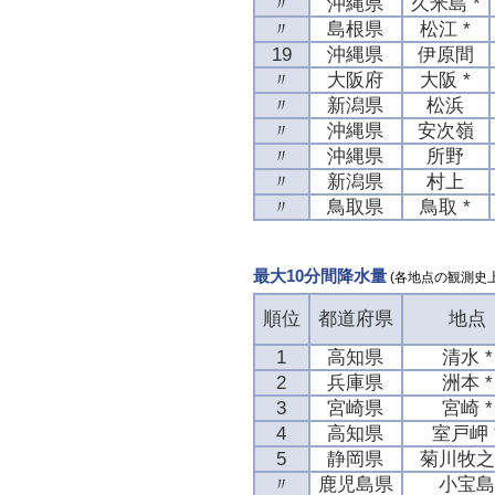
〃
沖縄県
久米島 *
〃
島根県
松江 *
19
沖縄県
伊原間
〃
大阪府
大阪 *
〃
新潟県
松浜
〃
沖縄県
安次嶺
〃
沖縄県
所野
〃
新潟県
村上
〃
鳥取県
鳥取 *
最大10分間降水量
(各地点の観測史
順位
都道府県
地点
1
高知県
清水 *
2
兵庫県
洲本 *
3
宮崎県
宮崎 *
4
高知県
室戸岬 
5
静岡県
菊川牧
〃
鹿児島県
小宝