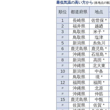
最低気温の高い方から
(各地点の観
順位
都道府県
地点
1
長崎県
佐世保 *
2
福井県
越廼
3
鳥取県
米子 *
〃
鳥取県
塩津
5
新潟県
糸魚川
6
鹿児島県
鹿児島 *
〃
沖縄県
石垣島 *
8
新潟県
高田 *
〃
沖縄県
北大東
10
新潟県
中条
〃
鳥取県
境 *
12
福岡県
福岡 *
〃
沖縄県
北原
〃
沖縄県
仲筋
15
鹿児島県
中甑
〃
佐賀県
佐賀 *