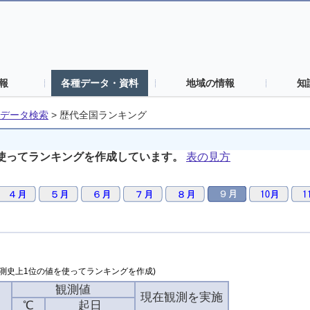
報
各種データ・資料
地域の情報
知
データ検索
>
歴代全国ランキング
使ってランキングを作成しています。
表の見方
測史上1位の値を使ってランキングを作成)
観測値
現在観測を実施
℃
起日