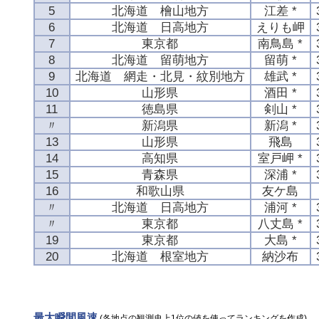
5
北海道 檜山地方
江差 *
6
北海道 日高地方
えりも岬
7
東京都
南鳥島 *
8
北海道 留萌地方
留萌 *
9
北海道 網走・北見・紋別地方
雄武 *
10
山形県
酒田 *
11
徳島県
剣山 *
〃
新潟県
新潟 *
13
山形県
飛島
14
高知県
室戸岬 *
15
青森県
深浦 *
16
和歌山県
友ケ島
〃
北海道 日高地方
浦河 *
〃
東京都
八丈島 *
19
東京都
大島 *
20
北海道 根室地方
納沙布
最大瞬間風速
(各地点の観測史上1位の値を使ってランキングを作成)