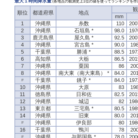
最大１時間降水量
(各地点の観測史上1位の値を使ってランキングを作
観
順位
都道府県
地点
mm
1
沖縄県
糸数
110
20
2
沖縄県
石垣島 *
98.0
19
3
鹿児島県
屋久島 *
92.5
20
4
沖縄県
宮古島 *
90.0
19
5
千葉県
勝浦 *
88.5
19
6
高知県
大栃
86.5
20
7
沖縄県
粟国
86
20
8
沖縄県
南大東（南大東島） *
84.0
20
〃
千葉県
銚子 *
84.0
19
10
沖縄県
大原
83
19
11
徳島県
日和佐
82.5
20
12
沖縄県
城辺
82
19
13
東京都
三宅島 *
80.5
19
14
沖縄県
旧東
80.0
20
〃
沖縄県
伊良部
80
19
16
千葉県
鴨川
78
20
〃
沖縄県
与那国島 *
78.0
20