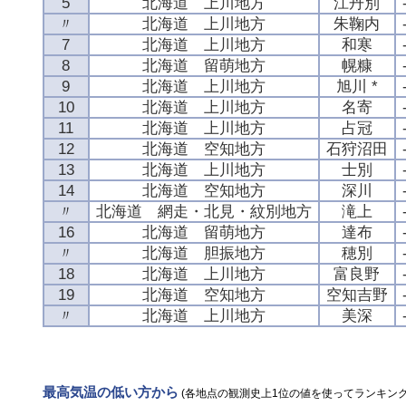
5
北海道 上川地方
江丹別
〃
北海道 上川地方
朱鞠内
7
北海道 上川地方
和寒
8
北海道 留萌地方
幌糠
9
北海道 上川地方
旭川 *
10
北海道 上川地方
名寄
11
北海道 上川地方
占冠
12
北海道 空知地方
石狩沼田
13
北海道 上川地方
士別
14
北海道 空知地方
深川
〃
北海道 網走・北見・紋別地方
滝上
16
北海道 留萌地方
達布
〃
北海道 胆振地方
穂別
18
北海道 上川地方
富良野
19
北海道 空知地方
空知吉野
〃
北海道 上川地方
美深
最高気温の低い方から
(各地点の観測史上1位の値を使ってランキング