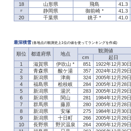
18
山形県
飛島
41.3
〃
静岡県
御前崎 *
41.3
20
千葉県
銚子 *
41.0
最深積雪
(各地点の観測史上1位の値を使ってランキングを作成)
観測値
順位
都道府県
地点
cm
起日
1
滋賀県
伊吹山 *
851
1922年12月30
2
青森県
酸ケ湯
357
2024年12月29
3
新潟県
津南
324
2005年12月29
4
福島県
桧枝岐
284
2005年12月28
5
新潟県
湯沢
283
2005年12月29
6
新潟県
関山
281
1984年12月29
7
群馬県
藤原
280
2005年12月28
8
新潟県
安塚
275
1984年12月30
9
新潟県
十日町
266
2005年12月28
10
長野県
野沢温泉
264
2005年12月29