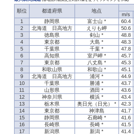
順位
都道府県
地点
m/s
1
静岡県
富士山 *
60.4
2
北海道 日高地方
えりも岬
50.6
3
徳島県
剣山 *
48.8
4
東京都
大島 *
48.3
5
千葉県
千葉 *
47.8
6
高知県
室戸岬 *
45.7
7
東京都
八丈島 *
45.3
8
和歌山県
和歌山 *
45.1
9
北海道 日高地方
浦河 *
44.9
10
千葉県
勝浦 *
43.7
11
山形県
酒田 *
43.6
12
神奈川県
横浜 *
43.4
13
栃木県
奥日光（日光） *
42.3
14
東京都
神津島
41.7
15
静岡県
石廊崎 *
41.6
16
長崎県
長崎 *
41.5
17
新潟県
新潟 *
41.4