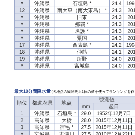
〃
沖縄県
石垣島 *
24.4
19
12
沖縄県
南大東（南大東島） *
24.3
20
〃
沖縄県
旧東
24.3
20
〃
沖縄県
那覇 *
24.3
20
〃
沖縄県
名護 *
24.3
20
〃
沖縄県
粟国
24.3
20
17
沖縄県
西表島 *
24.2
19
18
沖縄県
仲筋
24.1
20
19
沖縄県
所野
24.0
20
〃
沖縄県
宮城島
24.0
20
最大10分間降水量
(各地点の観測史上1位の値を使ってランキングを作
観測値
順位
都道府県
地点
mm
起日
1
沖縄県
石垣島 *
29.0
1952年12月7日
2
高知県
大栃
28.0
2015年12月11日
3
高知県
宿毛 *
27.5
2015年12月11日
〃
宮城県
志津川
27.5
2010年12月22日