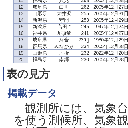
11
福島県
只見
263
2005年12月28
12
岐阜県
白川
262
2005年12月27
13
山形県
大井沢
255
2005年12月31
14
新潟県
守門
253
2005年12月29
15
新潟県
高田 *
245
1947年12月24
16
福井県
九頭竜
241
2005年12月27
17
岐阜県
河合
239 ]
1980年12月29
18
群馬県
みなかみ
234
2005年12月28
19
山形県
肘折
232
2022年12月20
20
福島県
南郷
230
2005年12月28
表の見方
掲載データ
観測所には、気象台
を使う測候所、気象観