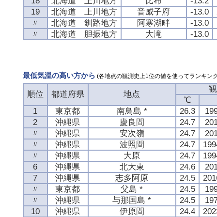
18
北海道 上川地方
比布
-13.2
19
北海道 上川地方
音威子府
-13.0
〃
北海道 釧路地方
阿寒湖畔
-13.0
〃
北海道 胆振地方
大滝
-13.0
最低気温の高い方から
(各地点の観測史上1位の値を使ってランキング
観
順位
都道府県
地点
℃
1
東京都
南鳥島 *
26.3
19
2
沖縄県
慶良間
24.7
20
〃
沖縄県
安次嶺
24.7
20
〃
沖縄県
波照間
24.7
19
〃
沖縄県
大原
24.7
19
6
沖縄県
北大東
24.6
20
7
沖縄県
志多阿原
24.5
20
〃
東京都
父島 *
24.5
19
〃
沖縄県
与那国島 *
24.5
19
10
沖縄県
伊原間
24.4
20