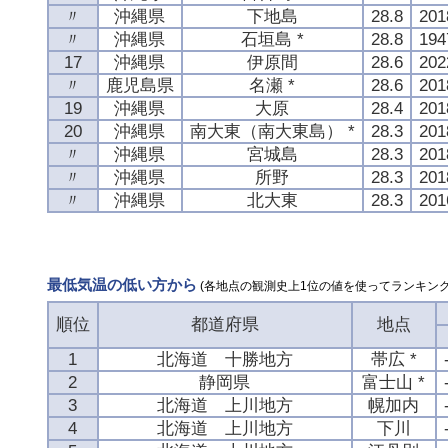
〃
沖縄県
下地島
28.8
20
〃
沖縄県
石垣島 *
28.8
19
17
沖縄県
伊原間
28.6
20
〃
鹿児島県
名瀬 *
28.6
20
19
沖縄県
大原
28.4
20
20
沖縄県
南大東（南大東島） *
28.3
20
〃
沖縄県
宮城島
28.3
20
〃
沖縄県
所野
28.3
20
〃
沖縄県
北大東
28.3
20
最低気温の低い方から
(各地点の観測史上1位の値を使ってランキング
順位
都道府県
地点
1
北海道 十勝地方
帯広 *
2
静岡県
富士山 *
3
北海道 上川地方
幌加内
4
北海道 上川地方
下川