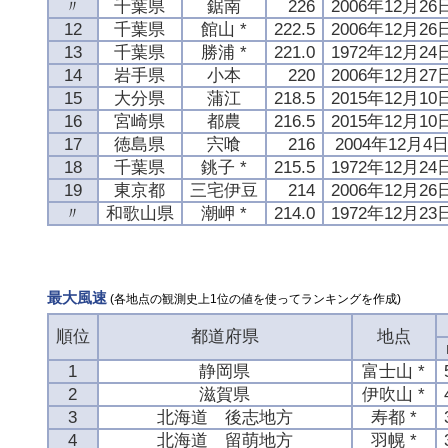
〃
千葉県
鋸南
226
2006年12月26
12
千葉県
館山 *
222.5
2006年12月26
13
千葉県
勝浦 *
221.0
1972年12月24
14
岩手県
小本
220
2006年12月27
15
大分県
蒲江
218.5
2015年12月10
16
宮崎県
都農
216.5
2015年12月10
17
徳島県
宍喰
216
2004年12月4
18
千葉県
銚子 *
215.5
1972年12月24
19
東京都
三宅伊豆
214
2006年12月26
〃
和歌山県
潮岬 *
214.0
1972年12月23
最大風速
(各地点の観測史上1位の値を使ってランキングを作成)
順位
都道府県
地点
1
静岡県
富士山 *
2
滋賀県
伊吹山 *
3
北海道 後志地方
寿都 *
4
北海道 留萌地方
羽幌 *