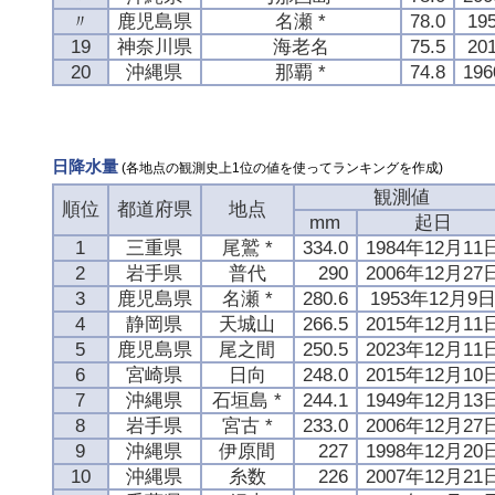
〃
鹿児島県
名瀬 *
78.0
19
19
神奈川県
海老名
75.5
20
20
沖縄県
那覇 *
74.8
19
日降水量
(各地点の観測史上1位の値を使ってランキングを作成)
観測値
順位
都道府県
地点
mm
起日
1
三重県
尾鷲 *
334.0
1984年12月11
2
岩手県
普代
290
2006年12月27
3
鹿児島県
名瀬 *
280.6
1953年12月9
4
静岡県
天城山
266.5
2015年12月11
5
鹿児島県
尾之間
250.5
2023年12月11
6
宮崎県
日向
248.0
2015年12月10
7
沖縄県
石垣島 *
244.1
1949年12月13
8
岩手県
宮古 *
233.0
2006年12月27
9
沖縄県
伊原間
227
1998年12月20
10
沖縄県
糸数
226
2007年12月21