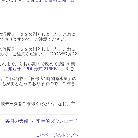
までの湿度データを欠測としました。これに
っておりますので、ご注意ください。
までの湿度データを欠測としました。これに
、ご注意ください。（2026年7月22
これまでより長い期間で改めて統計を実
「
お知らせ（PDF形式:219KB）
」をご
た。これに伴い「日最大1時間降水量」の
」も変更となっておりますので、ご注意
載データをご確認ください。 なお、主
節・各月の天候
平年値ダウンロード
このページのトップへ