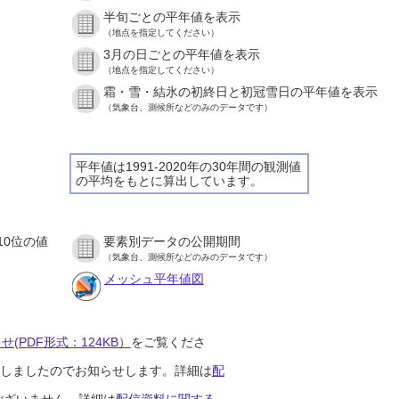
半旬ごとの平年値を表示
（地点を指定してください）
3月の日ごとの平年値を表示
（地点を指定してください）
霜・雪・結氷の初終日と初冠雪日の平年値を表示
（気象台、測候所などのみのデータです）
平年値は1991-2020年の30年間の観測値
の平均をもとに算出しています。
10位の値
要素別データの公開期間
（気象台、測候所などのみのデータです）
メッシュ平年値図
(PDF形式：124KB）
をご覧くださ
開始しましたのでお知らせします。詳細は
配
ございません。詳細は
配信資料に関する