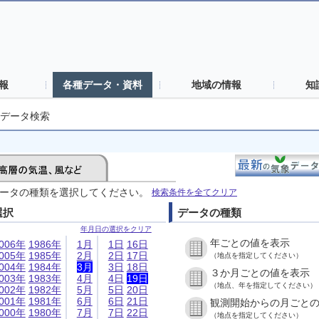
報
各種データ・資料
地域の情報
知
データ検索
ータの種類を選択してください。
検索条件を全てクリア
選択
データの種類
年月日の選択をクリア
年ごとの値を表示
006年
1986年
1月
1日
16日
005年
1985年
2月
2日
17日
（地点を指定してください）
004年
1984年
3月
3日
18日
３か月ごとの値を表示
003年
1983年
4月
4日
19日
（地点、年を指定してください）
002年
1982年
5月
5日
20日
001年
1981年
6月
6日
21日
観測開始からの月ごと
000年
1980年
7月
7日
22日
（地点を指定してください）