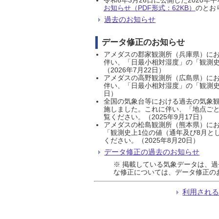
お知らせ（PDF形式：62KB）
のとおり
過去のお知らせ
データ修正のお知らせ
アメダスの郡家観測所（兵庫県）におい
伴い、「日最小相対湿度」の「観測史
（2026年7月22日）
アメダスの高野観測所（広島県）におい
伴い、「日最小相対湿度」の「観測史
日）
全国の気象台等における過去の気象観
施しました。これに伴い、「地点ごと
覧ください。（2025年9月17日）
アメダスの松島観測所（熊本県）にお
「観測史上1位の値（通年及び8月と
ください。（2025年8月20日）
データ修正の過去のお知らせ
※ 掲載している気象データは、
な修正については、データ修正の
利用され