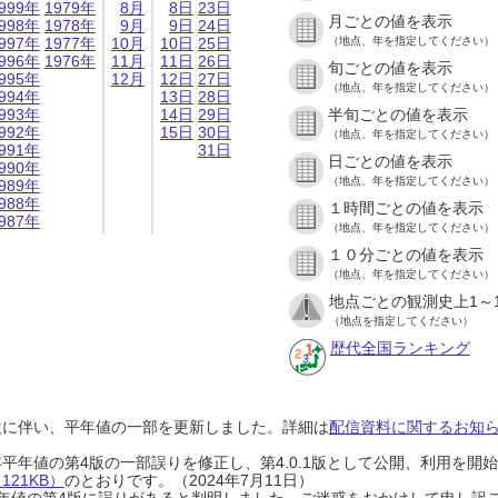
999年
1979年
8月
8日
23日
月ごとの値を表示
998年
1978年
9月
9日
24日
997年
1977年
10月
10日
25日
（地点、年を指定してください）
996年
1976年
11月
11日
26日
旬ごとの値を表示
995年
12月
12日
27日
（地点、年を指定してください）
994年
13日
28日
993年
14日
29日
半旬ごとの値を表示
992年
15日
30日
（地点、年を指定してください）
991年
31日
日ごとの値を表示
990年
（地点、年を指定してください）
989年
988年
１時間ごとの値を表示
987年
（地点、年を指定してください）
１０分ごとの値を表示
（地点、年を指定してください）
地点ごとの観測史上1～
（地点を指定してください）
歴代全国ランキング
設に伴い、平年値の一部を更新しました。詳細は
配信資料に関するお知らせ
0年平年値の第4版の一部誤りを修正し、第4.0.1版として公開、利用を
21KB）
のとおりです。（2024年7月11日）
0年平年値の第4版に誤りがあると判明しました。ご迷惑をおかけして申し訳