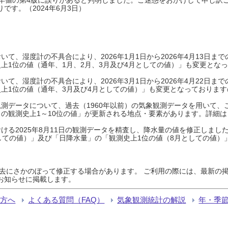
です。（2024年6月3日）
て、湿度計の不具合により、2026年1月1日から2026年4月13日
上1位の値（通年、1月、2月、3月及び4月としての値）」も変更とな
て、湿度計の不具合により、2026年3月1日から2026年4月22日
上1位の値（通年、3月及び4月としての値）」も変更となっておりますので
測データについて、過去（1960年以前）の気象観測データを用いて、
の観測史上1～10位の値」が更新される地点・要素があります。詳細は
ける2025年8月11日の観測データを精査し、降水量の値を修正しまし
しての値）」及び「日降水量」の「観測史上1位の値（8月としての値）
過去にさかのぼって修正する場合があります。 ご利用の際には、最新の掲
お知らせに掲載します。
る方へ
よくある質問（FAQ）
気象観測統計の解説
年・季