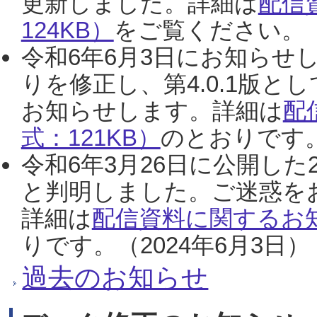
更新しました。詳細は
配信
124KB）
をご覧ください。（2
令和6年6月3日にお知らせし
りを修正し、第4.0.1版
お知らせします。詳細は
配
式：121KB）
のとおりです。
令和6年3月26日に公開した
と判明しました。ご迷惑を
詳細は
配信資料に関するお知
りです。（2024年6月3日）
過去のお知らせ