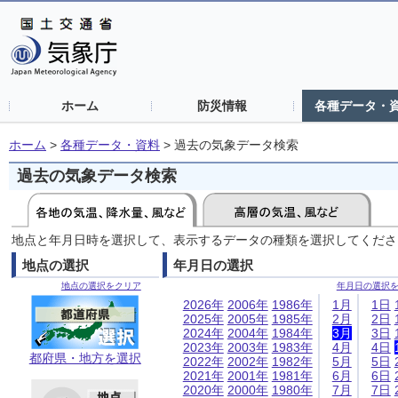
ホーム
防災情報
各種データ・
ホーム
>
各種データ・資料
>
過去の気象データ検索
過去の気象データ検索
地点と年月日時を選択して、表示するデータの種類を選択してくださ
地点の選択
年月日の選択
地点の選択をクリア
年月日の選択
2026年
2006年
1986年
1月
1日
2025年
2005年
1985年
2月
2日
2024年
2004年
1984年
3月
3日
2023年
2003年
1983年
4月
4日
都府県・地方を選択
2022年
2002年
1982年
5月
5日
2021年
2001年
1981年
6月
6日
2020年
2000年
1980年
7月
7日