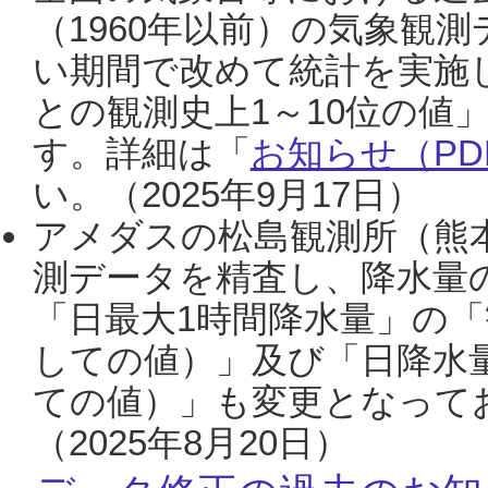
（1960年以前）の気象観
い期間で改めて統計を実施
との観測史上1～10位の値
す。詳細は「
お知らせ（PDF
い。（2025年9月17日）
アメダスの松島観測所（熊本
測データを精査し、降水量
「日最大1時間降水量」の「
しての値）」及び「日降水
ての値）」も変更となって
（2025年8月20日）