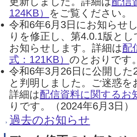
更新しました。詳細は
配信
124KB）
をご覧ください。（2
令和6年6月3日にお知らせし
りを修正し、第4.0.1版
お知らせします。詳細は
配
式：121KB）
のとおりです。
令和6年3月26日に公開した
と判明しました。ご迷惑を
詳細は
配信資料に関するお知
りです。（2024年6月3日）
過去のお知らせ