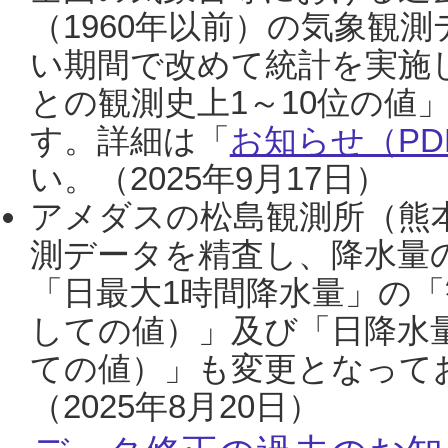
（1960年以前）の気象観
い期間で改めて統計を実施
との観測史上1～10位の値
す。詳細は「
お知らせ（PDF
い。（2025年9月17日）
アメダスの松島観測所（熊本
測データを精査し、降水量
「日最大1時間降水量」の「
しての値）」及び「日降水
ての値）」も変更となって
（2025年8月20日）