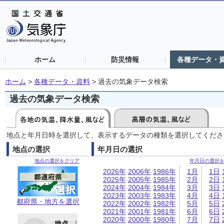
ホーム
防災情報
各種データ・
ホーム
>
各種データ・資料
>
過去の気象データ検索
過去の気象データ検索
地点と年月日時を選択して、表示するデータの種類を選択してくださ
地点の選択
年月日の選択
地点の選択をクリア
年月日の選択
2026年
2006年
1986年
1月
1日
2025年
2005年
1985年
2月
2日
2024年
2004年
1984年
3月
3日
2023年
2003年
1983年
4月
4日
都府県・地方を選択
2022年
2002年
1982年
5月
5日
2021年
2001年
1981年
6月
6日
2020年
2000年
1980年
7月
7日