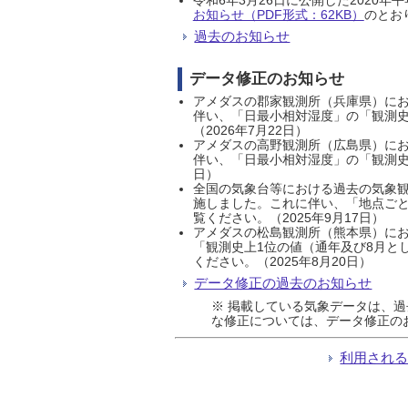
お知らせ（PDF形式：62KB）
のとおり
過去のお知らせ
データ修正のお知らせ
アメダスの郡家観測所（兵庫県）におい
伴い、「日最小相対湿度」の「観測史
（2026年7月22日）
アメダスの高野観測所（広島県）におい
伴い、「日最小相対湿度」の「観測史
日）
全国の気象台等における過去の気象観
施しました。これに伴い、「地点ごと
覧ください。（2025年9月17日）
アメダスの松島観測所（熊本県）にお
「観測史上1位の値（通年及び8月と
ください。（2025年8月20日）
データ修正の過去のお知らせ
※ 掲載している気象データは、
な修正については、データ修正の
利用され