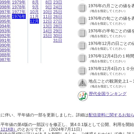
999年
1979年
8月
8日
23日
1976年の月ごとの値を
998年
1978年
9月
9日
24日
997年
1977年
10月
10日
25日
（地点を指定してください）
996年
1976年
11月
11日
26日
1976年の旬ごとの値を
995年
12月
12日
27日
（地点を指定してください）
994年
13日
28日
993年
14日
29日
1976年の半旬ごとの値
992年
15日
30日
（地点を指定してください）
991年
31日
1976年12月の日ごと
990年
（地点を指定してください）
989年
988年
1976年12月4日の１
987年
（地点を指定してください）
1976年12月4日の１
（地点を指定してください）
地点ごとの観測史上1～
（地点を指定してください）
歴代全国ランキング
設に伴い、平年値の一部を更新しました。詳細は
配信資料に関するお知らせ
0年平年値の第4版の一部誤りを修正し、第4.0.1版として公開、利用を
21KB）
のとおりです。（2024年7月11日）
0年平年値の第4版に誤りがあると判明しました。ご迷惑をおかけして申し訳