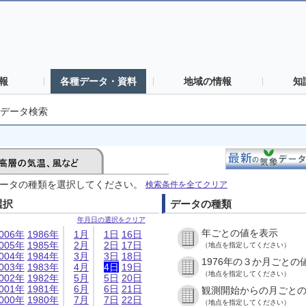
報
各種データ・資料
地域の情報
知
データ検索
ータの種類を選択してください。
検索条件を全てクリア
選択
データの種類
年月日の選択をクリア
年ごとの値を表示
006年
1986年
1月
1日
16日
005年
1985年
2月
2日
17日
（地点を指定してください）
004年
1984年
3月
3日
18日
1976年の３か月ごとの
003年
1983年
4月
4日
19日
（地点を指定してください）
002年
1982年
5月
5日
20日
001年
1981年
6月
6日
21日
観測開始からの月ごと
000年
1980年
7月
7日
22日
（地点を指定してください）