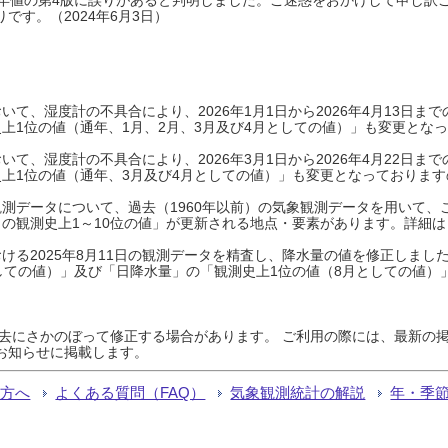
です。（2024年6月3日）
て、湿度計の不具合により、2026年1月1日から2026年4月13日
上1位の値（通年、1月、2月、3月及び4月としての値）」も変更とな
て、湿度計の不具合により、2026年3月1日から2026年4月22日
上1位の値（通年、3月及び4月としての値）」も変更となっておりますので
測データについて、過去（1960年以前）の気象観測データを用いて、
の観測史上1～10位の値」が更新される地点・要素があります。詳細は
ける2025年8月11日の観測データを精査し、降水量の値を修正しまし
しての値）」及び「日降水量」の「観測史上1位の値（8月としての値）
過去にさかのぼって修正する場合があります。 ご利用の際には、最新の掲
お知らせに掲載します。
る方へ
よくある質問（FAQ）
気象観測統計の解説
年・季