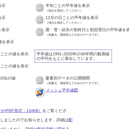
表示
半旬ごとの平年値を表示
（地点を指定してください）
表示
12月の日ごとの平年値を表示
（地点を指定してください）
を表示
霜・雪・結氷の初終日と初冠雪日の平年値を
（気象台、測候所などのみのデータです）
の値を表示
時間ごとの値を表示
平年値は1991-2020年の30年間の観測値
の平均をもとに算出しています。
０分ごとの値を表示
10位の値
要素別データの公開期間
（気象台、測候所などのみのデータです）
メッシュ平年値図
(PDF形式：124KB）
をご覧くださ
開始しましたのでお知らせします。詳細は
配
ございません。詳細は
配信資料に関する