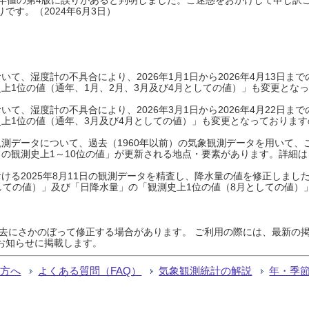
です。（2024年6月3日）
て、湿度計の不具合により、2026年1月1日から2026年4月13日
上1位の値（通年、1月、2月、3月及び4月としての値）」も変更とな
て、湿度計の不具合により、2026年3月1日から2026年4月22日
上1位の値（通年、3月及び4月としての値）」も変更となっておりますので
測データについて、過去（1960年以前）の気象観測データを用いて、
の観測史上1～10位の値」が更新される地点・要素があります。詳細は
ける2025年8月11日の観測データを精査し、降水量の値を修正しまし
しての値）」及び「日降水量」の「観測史上1位の値（8月としての値）
過去にさかのぼって修正する場合があります。 ご利用の際には、最新の掲
お知らせに掲載します。
る方へ
よくある質問（FAQ）
気象観測統計の解説
年・季