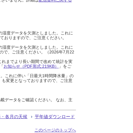
までの湿度データを欠測としました。これに
っておりますので、ご注意ください。
までの湿度データを欠測としました。これに
、ご注意ください。（2026年7月22
これまでより長い期間で改めて統計を実
「
お知らせ（PDF形式:219KB）
」をご
た。これに伴い「日最大1時間降水量」の
」も変更となっておりますので、ご注意
載データをご確認ください。 なお、主
節・各月の天候
平年値ダウンロード
このページのトップへ