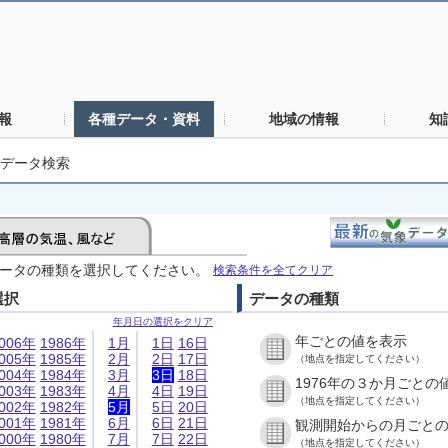
報
各種データ・資料
地域の情報
知
データ検索
ータの種類を選択してください。
検索条件を全てクリア
選択
データの種類
年月日の選択をクリア
年ごとの値を表示
006年
1986年
1月
1日
16日
005年
1985年
2月
2日
17日
（地点を指定してください）
004年
1984年
3月
3日
18日
1976年の３か月ごとの
003年
1983年
4月
4日
19日
（地点を指定してください）
002年
1982年
5月
5日
20日
001年
1981年
6月
6日
21日
観測開始からの月ごと
000年
1980年
7月
7日
22日
（地点を指定してください）