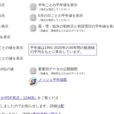
表示
半旬ごとの平年値を表示
（地点を指定してください）
表示
5月の日ごとの平年値を表示
（地点を指定してください）
を表示
霜・雪・結氷の初終日と初冠雪日の平年値を表
（気象台、測候所などのみのデータです）
値を表示
間ごとの値を表示
平年値は1991-2020年の30年間の観測値
の平均をもとに算出しています。
分ごとの値を表示
10位の値
要素別データの公開期間
（気象台、測候所などのみのデータです）
メッシュ平年値図
(PDF形式：124KB）
をご覧くださ
開始しましたのでお知らせします。詳細は
配
ございません。詳細は
配信資料に関する