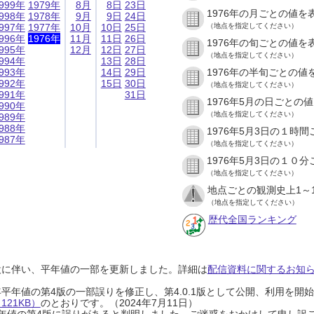
999年
1979年
8月
8日
23日
1976年の月ごとの値を
998年
1978年
9月
9日
24日
997年
1977年
10月
10日
25日
（地点を指定してください）
996年
1976年
11月
11日
26日
1976年の旬ごとの値を
995年
12月
12日
27日
（地点を指定してください）
994年
13日
28日
993年
14日
29日
1976年の半旬ごとの値
992年
15日
30日
（地点を指定してください）
991年
31日
1976年5月の日ごとの
990年
（地点を指定してください）
989年
988年
1976年5月3日の１時
987年
（地点を指定してください）
1976年5月3日の１０
（地点を指定してください）
地点ごとの観測史上1～
（地点を指定してください）
歴代全国ランキング
設に伴い、平年値の一部を更新しました。詳細は
配信資料に関するお知らせ
0年平年値の第4版の一部誤りを修正し、第4.0.1版として公開、利用を
21KB）
のとおりです。（2024年7月11日）
0年平年値の第4版に誤りがあると判明しました。ご迷惑をおかけして申し訳