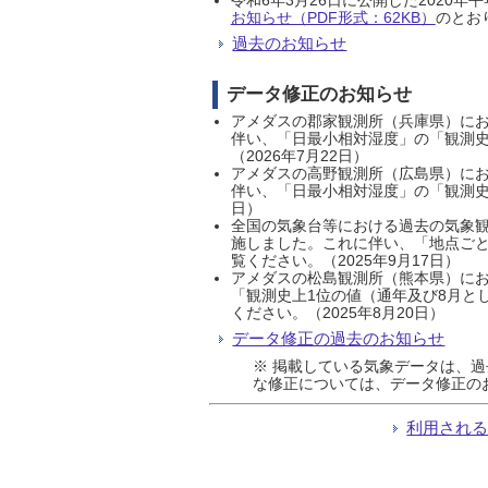
お知らせ（PDF形式：62KB）
のとおり
過去のお知らせ
データ修正のお知らせ
アメダスの郡家観測所（兵庫県）におい
伴い、「日最小相対湿度」の「観測史
（2026年7月22日）
アメダスの高野観測所（広島県）におい
伴い、「日最小相対湿度」の「観測史
日）
全国の気象台等における過去の気象観
施しました。これに伴い、「地点ごと
覧ください。（2025年9月17日）
アメダスの松島観測所（熊本県）にお
「観測史上1位の値（通年及び8月と
ください。（2025年8月20日）
データ修正の過去のお知らせ
※ 掲載している気象データは、
な修正については、データ修正の
利用され