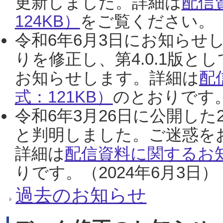
更新しました。詳細は
配信
124KB）
をご覧ください。（2
令和6年6月3日にお知らせし
りを修正し、第4.0.1版
お知らせします。詳細は
配
式：121KB）
のとおりです。
令和6年3月26日に公開した
と判明しました。ご迷惑を
詳細は
配信資料に関するお知
りです。（2024年6月3日）
過去のお知らせ