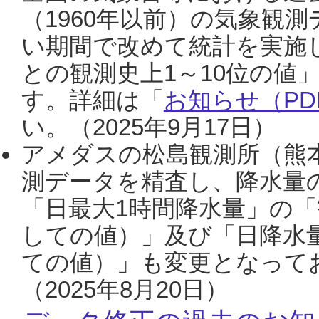
（1960年以前）の気象観
い期間で改めて統計を実施
との観測史上1～10位の値
す。詳細は「
お知らせ（PDF
い。（2025年9月17日）
アメダスの松島観測所（熊本
測データを精査し、降水量
「日最大1時間降水量」の「
しての値）」及び「日降水
ての値）」も変更となって
（2025年8月20日）