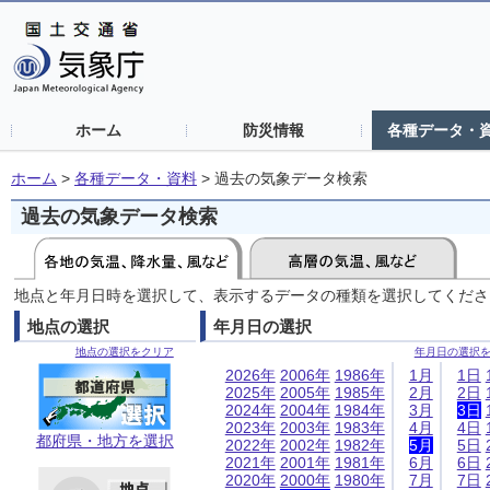
ホーム
防災情報
各種データ・
ホーム
>
各種データ・資料
>
過去の気象データ検索
過去の気象データ検索
地点と年月日時を選択して、表示するデータの種類を選択してくださ
地点の選択
年月日の選択
地点の選択をクリア
年月日の選択
2026年
2006年
1986年
1月
1日
2025年
2005年
1985年
2月
2日
2024年
2004年
1984年
3月
3日
2023年
2003年
1983年
4月
4日
都府県・地方を選択
2022年
2002年
1982年
5月
5日
2021年
2001年
1981年
6月
6日
2020年
2000年
1980年
7月
7日