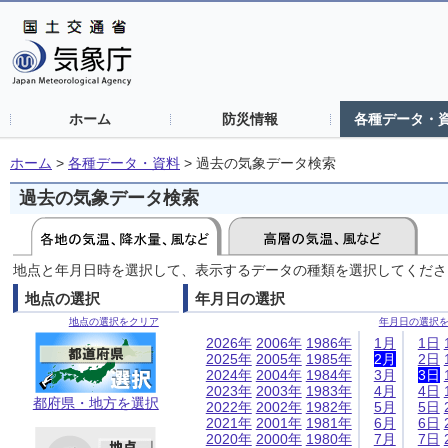
ホーム
防災情報
各種データ・
ホーム
>
各種データ・資料
>
過去の気象データ検索
過去の気象データ検索
地点と年月日時を選択して、表示するデータの種類を選択してくださ
地点の選択
年月日の選択
地点の選択をクリア
年月日の選択
2026年
2006年
1986年
1月
1日
2025年
2005年
1985年
2月
2日
2024年
2004年
1984年
3月
3日
2023年
2003年
1983年
4月
4日
都府県・地方を選択
2022年
2002年
1982年
5月
5日
2021年
2001年
1981年
6月
6日
2020年
2000年
1980年
7月
7日