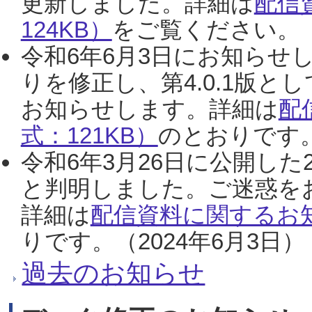
更新しました。詳細は
配信
124KB）
をご覧ください。（2
令和6年6月3日にお知らせし
りを修正し、第4.0.1版
お知らせします。詳細は
配
式：121KB）
のとおりです。
令和6年3月26日に公開した
と判明しました。ご迷惑を
詳細は
配信資料に関するお知
りです。（2024年6月3日）
過去のお知らせ