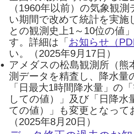
（1960年以前）の気象観
い期間で改めて統計を実施
との観測史上1～10位の値
す。詳細は「
お知らせ（PDF
い。（2025年9月17日）
アメダスの松島観測所（熊本
測データを精査し、降水量
「日最大1時間降水量」の「
しての値）」及び「日降水
ての値）」も変更となって
（2025年8月20日）