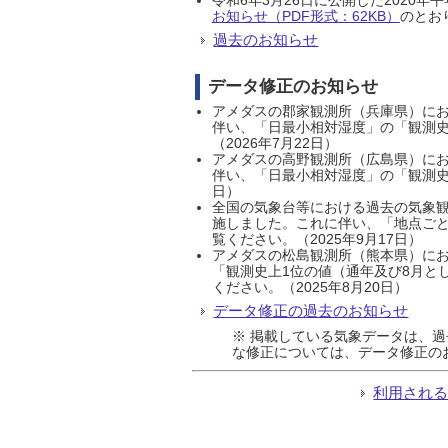
お知らせ（PDF形式：62KB）
のとおり
過去のお知らせ
データ修正のお知らせ
アメダスの郡家観測所（兵庫県）におい
伴い、「日最小相対湿度」の「観測史
（2026年7月22日）
アメダスの高野観測所（広島県）におい
伴い、「日最小相対湿度」の「観測史
日）
全国の気象台等における過去の気象観
施しました。これに伴い、「地点ごと
覧ください。（2025年9月17日）
アメダスの松島観測所（熊本県）にお
「観測史上1位の値（通年及び8月と
ください。（2025年8月20日）
データ修正の過去のお知らせ
※ 掲載している気象データは、
な修正については、データ修正の
利用され