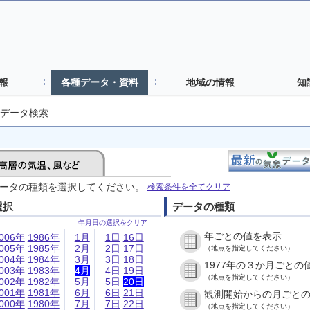
報
各種データ・資料
地域の情報
知
データ検索
ータの種類を選択してください。
検索条件を全てクリア
選択
データの種類
年月日の選択をクリア
年ごとの値を表示
006年
1986年
1月
1日
16日
005年
1985年
2月
2日
17日
（地点を指定してください）
004年
1984年
3月
3日
18日
1977年の３か月ごとの
003年
1983年
4月
4日
19日
（地点を指定してください）
002年
1982年
5月
5日
20日
001年
1981年
6月
6日
21日
観測開始からの月ごと
000年
1980年
7月
7日
22日
（地点を指定してください）