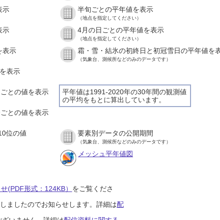
表示
半旬ごとの平年値を表示
（地点を指定してください）
表示
4月の日ごとの平年値を表示
（地点を指定してください）
を表示
霜・雪・結氷の初終日と初冠雪日の平年値を
（気象台、測候所などのみのデータです）
値を表示
時間ごとの値を表示
平年値は1991-2020年の30年間の観測値
の平均をもとに算出しています。
０分ごとの値を表示
10位の値
要素別データの公開期間
（気象台、測候所などのみのデータです）
メッシュ平年値図
(PDF形式：124KB）
をご覧くださ
開始しましたのでお知らせします。詳細は
配
ございません。詳細は
配信資料に関する