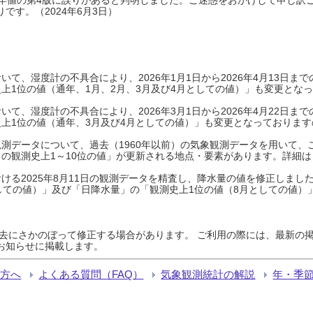
です。（2024年6月3日）
て、湿度計の不具合により、2026年1月1日から2026年4月13日
上1位の値（通年、1月、2月、3月及び4月としての値）」も変更とな
て、湿度計の不具合により、2026年3月1日から2026年4月22日
上1位の値（通年、3月及び4月としての値）」も変更となっておりますので
測データについて、過去（1960年以前）の気象観測データを用いて、
の観測史上1～10位の値」が更新される地点・要素があります。詳細は
ける2025年8月11日の観測データを精査し、降水量の値を修正しまし
しての値）」及び「日降水量」の「観測史上1位の値（8月としての値）
過去にさかのぼって修正する場合があります。 ご利用の際には、最新の掲
お知らせに掲載します。
る方へ
よくある質問（FAQ）
気象観測統計の解説
年・季