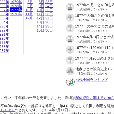
999年
1979年
8月
8日
23日
1977年の月ごとの値を
998年
1978年
9月
9日
24日
997年
1977年
10月
10日
25日
（地点を指定してください）
996年
1976年
11月
11日
26日
1977年の旬ごとの値を
995年
12月
12日
27日
（地点を指定してください）
994年
13日
28日
993年
14日
29日
1977年の半旬ごとの値
992年
15日
30日
（地点を指定してください）
991年
1977年4月の日ごとの
990年
（地点を指定してください）
989年
988年
1977年4月20日の１
987年
（地点を指定してください）
1977年4月20日の１
（地点を指定してください）
地点ごとの観測史上1～
（地点を指定してください）
歴代全国ランキング
設に伴い、平年値の一部を更新しました。詳細は
配信資料に関するお知らせ
0年平年値の第4版の一部誤りを修正し、第4.0.1版として公開、利用を
21KB）
のとおりです。（2024年7月11日）
0年平年値の第4版に誤りがあると判明しました。ご迷惑をおかけして申し訳