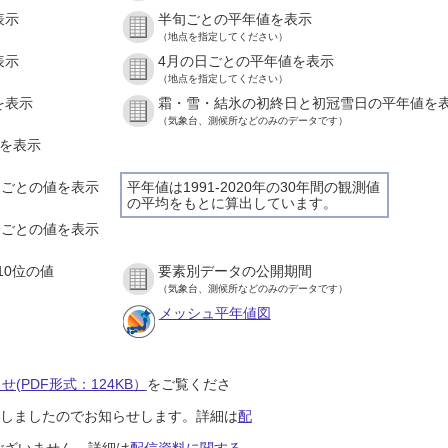
表示
半旬ごとの平年値を表示
（地点を指定してください）
表示
4月の日ごとの平年値を表示
（地点を指定してください）
を表示
霜・雪・結氷の初終日と初冠雪日の平年値を
（気象台、測候所などのみのデータです）
値を表示
時間ごとの値を表示
平年値は1991-2020年の30年間の観測値
の平均をもとに算出しています。
０分ごとの値を表示
10位の値
要素別データの公開期間
（気象台、測候所などのみのデータです）
メッシュ平年値図
(PDF形式：124KB）
をご覧くださ
開始しましたのでお知らせします。詳細は
配
ございません。詳細は
配信資料に関する