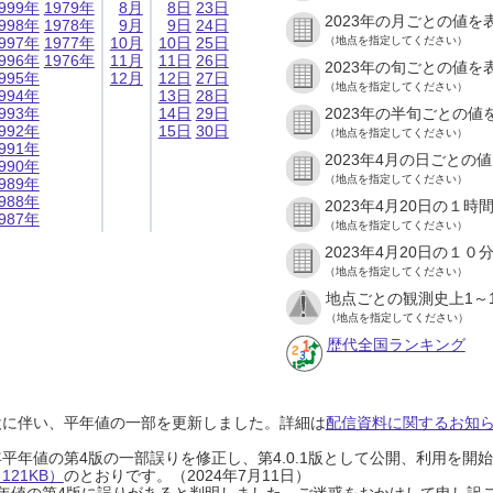
999年
1979年
8月
8日
23日
2023年の月ごとの値を
998年
1978年
9月
9日
24日
997年
1977年
10月
10日
25日
（地点を指定してください）
996年
1976年
11月
11日
26日
2023年の旬ごとの値を
995年
12月
12日
27日
（地点を指定してください）
994年
13日
28日
993年
14日
29日
2023年の半旬ごとの値
992年
15日
30日
（地点を指定してください）
991年
2023年4月の日ごとの
990年
（地点を指定してください）
989年
988年
2023年4月20日の１
987年
（地点を指定してください）
2023年4月20日の１
（地点を指定してください）
地点ごとの観測史上1～
（地点を指定してください）
歴代全国ランキング
設に伴い、平年値の一部を更新しました。詳細は
配信資料に関するお知らせ
0年平年値の第4版の一部誤りを修正し、第4.0.1版として公開、利用を
21KB）
のとおりです。（2024年7月11日）
0年平年値の第4版に誤りがあると判明しました。ご迷惑をおかけして申し訳