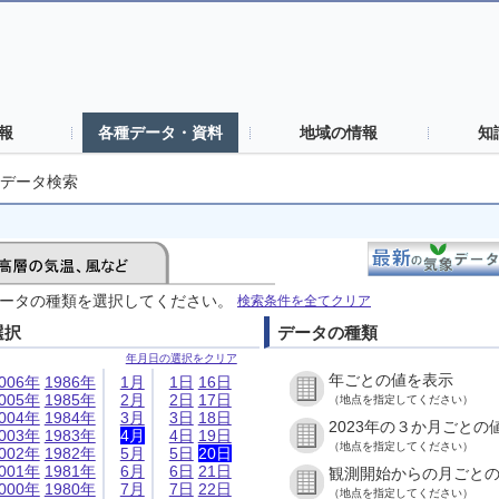
報
各種データ・資料
地域の情報
知
データ検索
ータの種類を選択してください。
検索条件を全てクリア
選択
データの種類
年月日の選択をクリア
年ごとの値を表示
006年
1986年
1月
1日
16日
005年
1985年
2月
2日
17日
（地点を指定してください）
004年
1984年
3月
3日
18日
2023年の３か月ごとの
003年
1983年
4月
4日
19日
（地点を指定してください）
002年
1982年
5月
5日
20日
001年
1981年
6月
6日
21日
観測開始からの月ごと
000年
1980年
7月
7日
22日
（地点を指定してください）