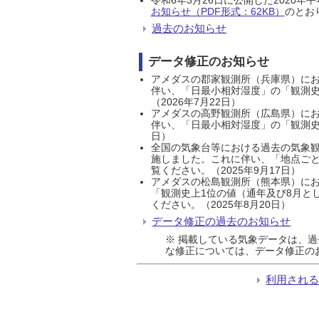
お知らせ（PDF形式：62KB）
のとおり
過去のお知らせ
データ修正のお知らせ
アメダスの郡家観測所（兵庫県）におい
伴い、「日最小相対湿度」の「観測史
（2026年7月22日）
アメダスの高野観測所（広島県）におい
伴い、「日最小相対湿度」の「観測史
日）
全国の気象台等における過去の気象観
施しました。これに伴い、「地点ごと
覧ください。（2025年9月17日）
アメダスの松島観測所（熊本県）にお
「観測史上1位の値（通年及び8月と
ください。（2025年8月20日）
データ修正の過去のお知らせ
※ 掲載している気象データは、
な修正については、データ修正の
利用され