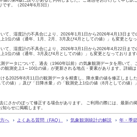
です。（2024年6月3日）
て、湿度計の不具合により、2026年1月1日から2026年4月13日
上1位の値（通年、1月、2月、3月及び4月としての値）」も変更とな
て、湿度計の不具合により、2026年3月1日から2026年4月22日
上1位の値（通年、3月及び4月としての値）」も変更となっておりますので
測データについて、過去（1960年以前）の気象観測データを用いて、
の観測史上1～10位の値」が更新される地点・要素があります。詳細は
ける2025年8月11日の観測データを精査し、降水量の値を修正しまし
しての値）」及び「日降水量」の「観測史上1位の値（8月としての値）
過去にさかのぼって修正する場合があります。 ご利用の際には、最新の掲
お知らせに掲載します。
る方へ
よくある質問（FAQ）
気象観測統計の解説
年・季