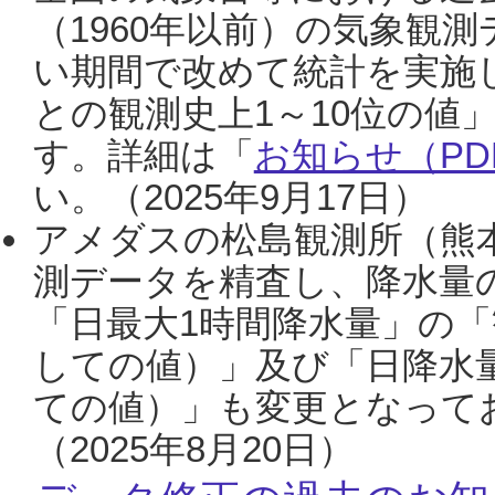
（1960年以前）の気象観
い期間で改めて統計を実施
との観測史上1～10位の値
す。詳細は「
お知らせ（PDF
い。（2025年9月17日）
アメダスの松島観測所（熊本
測データを精査し、降水量
「日最大1時間降水量」の「
しての値）」及び「日降水
ての値）」も変更となって
（2025年8月20日）