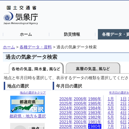
ホーム
防災情報
各種データ・
ホーム
>
各種データ・資料
>
過去の気象データ検索
過去の気象データ検索
地点と年月日時を選択して、表示するデータの種類を選択してくださ
地点の選択
年月日の選択
地点の選択をクリア
年月日の選択
2026年
2006年
1986年
1月
1日
2025年
2005年
1985年
2月
2日
2024年
2004年
1984年
3月
3日
2023年
2003年
1983年
4月
4日
都府県・地方を選択
2022年
2002年
1982年
5月
5日
2021年
2001年
1981年
6月
6日
2020年
2000年
1980年
7月
7日