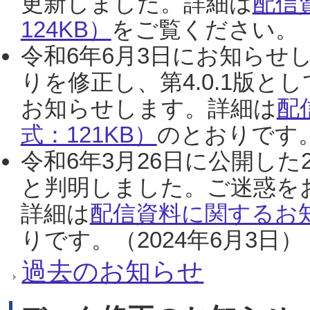
更新しました。詳細は
配信
124KB）
をご覧ください。（2
令和6年6月3日にお知らせし
りを修正し、第4.0.1版
お知らせします。詳細は
配
式：121KB）
のとおりです。
令和6年3月26日に公開した
と判明しました。ご迷惑を
詳細は
配信資料に関するお知
りです。（2024年6月3日）
過去のお知らせ