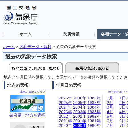
ホーム
防災情報
各種データ・
ホーム
>
各種データ・資料
>
過去の気象データ検索
過去の気象データ検索
地点と年月日時を選択して、表示するデータの種類を選択してくださ
地点の選択
年月日の選択
地点の選択をクリア
年月日の選択
2026年
2006年
1986年
1月
1日
2025年
2005年
1985年
2月
2日
2024年
2004年
1984年
3月
3日
2023年
2003年
1983年
4月
4日
都府県・地方を選択
2022年
2002年
1982年
5月
5日
2021年
2001年
1981年
6月
6日
2020年
2000年
1980年
7月
7日