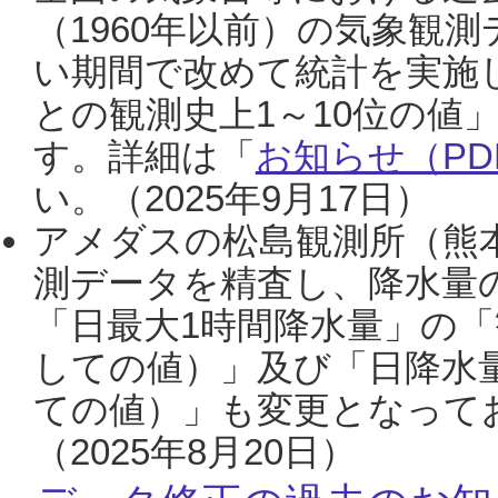
（1960年以前）の気象観
い期間で改めて統計を実施
との観測史上1～10位の値
す。詳細は「
お知らせ（PDF
い。（2025年9月17日）
アメダスの松島観測所（熊本
測データを精査し、降水量
「日最大1時間降水量」の「
しての値）」及び「日降水
ての値）」も変更となって
（2025年8月20日）