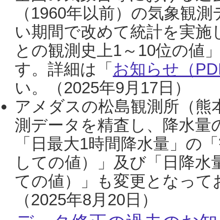
（1960年以前）の気象観
い期間で改めて統計を実施
との観測史上1～10位の値
す。詳細は「
お知らせ（PDF
い。（2025年9月17日）
アメダスの松島観測所（熊本
測データを精査し、降水量
「日最大1時間降水量」の「
しての値）」及び「日降水
ての値）」も変更となって
（2025年8月20日）