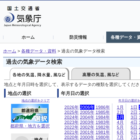
ホーム
防災情報
各種データ・
ホーム
>
各種データ・資料
>
過去の気象データ検索
過去の気象データ検索
地点と年月日時を選択して、表示するデータの種類を選択してくださ
地点の選択
年月日の選択
地点の選択をクリア
年月日の選択
2026年
2006年
1986年
1月
1日
2025年
2005年
1985年
2月
2日
2024年
2004年
1984年
3月
3日
2023年
2003年
1983年
4月
4日
都府県・地方を選択
2022年
2002年
1982年
5月
5日
2021年
2001年
1981年
6月
6日
2020年
2000年
1980年
7月
7日