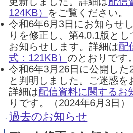
更新しました。詳細は
配信
124KB）
をご覧ください。（2
令和6年6月3日にお知らせし
りを修正し、第4.0.1版
お知らせします。詳細は
配
式：121KB）
のとおりです。
令和6年3月26日に公開した
と判明しました。ご迷惑を
詳細は
配信資料に関するお知
りです。（2024年6月3日）
過去のお知らせ