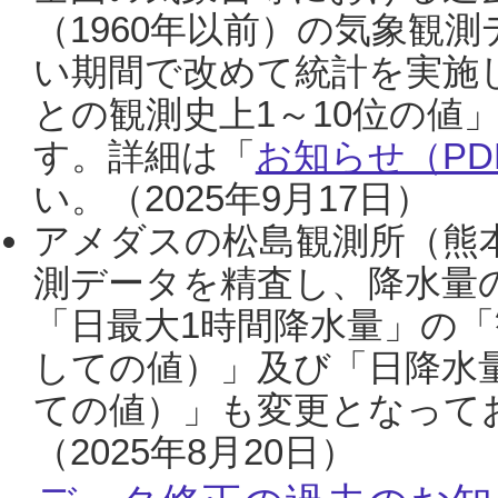
（1960年以前）の気象観
い期間で改めて統計を実施
との観測史上1～10位の値
す。詳細は「
お知らせ（PDF
い。（2025年9月17日）
アメダスの松島観測所（熊本
測データを精査し、降水量
「日最大1時間降水量」の「
しての値）」及び「日降水
ての値）」も変更となって
（2025年8月20日）