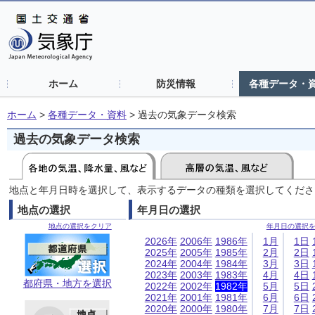
ホーム
防災情報
各種データ・
ホーム
>
各種データ・資料
>
過去の気象データ検索
過去の気象データ検索
地点と年月日時を選択して、表示するデータの種類を選択してくださ
地点の選択
年月日の選択
地点の選択をクリア
年月日の選択
2026年
2006年
1986年
1月
1日
2025年
2005年
1985年
2月
2日
2024年
2004年
1984年
3月
3日
2023年
2003年
1983年
4月
4日
都府県・地方を選択
2022年
2002年
1982年
5月
5日
2021年
2001年
1981年
6月
6日
2020年
2000年
1980年
7月
7日