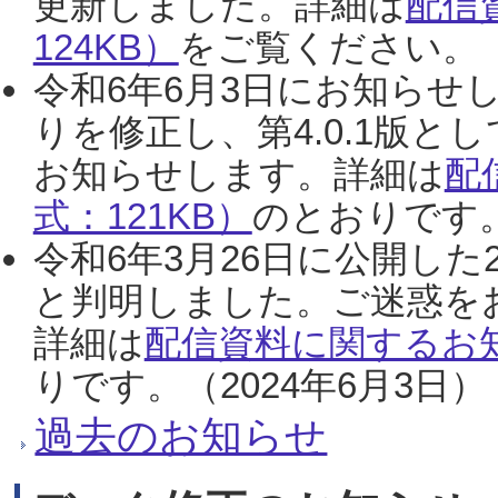
更新しました。詳細は
配信
124KB）
をご覧ください。（2
令和6年6月3日にお知らせし
りを修正し、第4.0.1版
お知らせします。詳細は
配
式：121KB）
のとおりです。
令和6年3月26日に公開した
と判明しました。ご迷惑を
詳細は
配信資料に関するお知
りです。（2024年6月3日）
過去のお知らせ