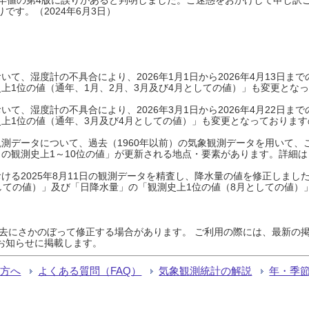
です。（2024年6月3日）
て、湿度計の不具合により、2026年1月1日から2026年4月13日
上1位の値（通年、1月、2月、3月及び4月としての値）」も変更とな
て、湿度計の不具合により、2026年3月1日から2026年4月22日
上1位の値（通年、3月及び4月としての値）」も変更となっておりますので
測データについて、過去（1960年以前）の気象観測データを用いて、
の観測史上1～10位の値」が更新される地点・要素があります。詳細は
ける2025年8月11日の観測データを精査し、降水量の値を修正しまし
しての値）」及び「日降水量」の「観測史上1位の値（8月としての値）
過去にさかのぼって修正する場合があります。 ご利用の際には、最新の掲
お知らせに掲載します。
る方へ
よくある質問（FAQ）
気象観測統計の解説
年・季