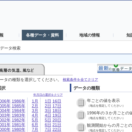
報
各種データ・資料
地域の情報
知
データ検索
ータの種類を選択してください。
検索条件を全てクリア
選択
データの種類
年月日の選択をクリア
年ごとの値を表示
006年
1986年
1月
1日
16日
005年
1985年
2月
2日
17日
（地点を指定してください）
004年
1984年
3月
3日
18日
1996年の３か月ごとの
003年
1983年
4月
4日
19日
（地点を指定してください）
002年
1982年
5月
5日
20日
001年
1981年
6月
6日
21日
観測開始からの月ごと
000年
1980年
7月
7日
22日
（地点を指定してください）