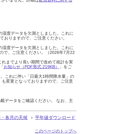
までの湿度データを欠測としました。これに
っておりますので、ご注意ください。
までの湿度データを欠測としました。これに
、ご注意ください。（2026年7月22
これまでより長い期間で改めて統計を実
「
お知らせ（PDF形式:219KB）
」をご
た。これに伴い「日最大1時間降水量」の
」も変更となっておりますので、ご注意
載データをご確認ください。 なお、主
節・各月の天候
平年値ダウンロード
このページのトップへ