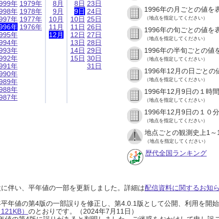
999年
1979年
8月
8日
23日
1996年の月ごとの値を
998年
1978年
9月
9日
24日
997年
1977年
10月
10日
25日
（地点を指定してください）
996年
1976年
11月
11日
26日
1996年の旬ごとの値を
995年
12月
12日
27日
（地点を指定してください）
994年
13日
28日
993年
14日
29日
1996年の半旬ごとの値
992年
15日
30日
（地点を指定してください）
991年
31日
1996年12月の日ごと
990年
（地点を指定してください）
989年
988年
1996年12月9日の１
987年
（地点を指定してください）
1996年12月9日の１
（地点を指定してください）
地点ごとの観測史上1～
（地点を指定してください）
歴代全国ランキング
設に伴い、平年値の一部を更新しました。詳細は
配信資料に関するお知らせ
0年平年値の第4版の一部誤りを修正し、第4.0.1版として公開、利用を
21KB）
のとおりです。（2024年7月11日）
0年平年値の第4版に誤りがあると判明しました。ご迷惑をおかけして申し訳