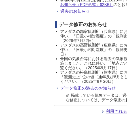
お知らせ（PDF形式：62KB）
のとおり
過去のお知らせ
データ修正のお知らせ
アメダスの郡家観測所（兵庫県）におい
伴い、「日最小相対湿度」の「観測史
（2026年7月22日）
アメダスの高野観測所（広島県）におい
伴い、「日最小相対湿度」の「観測史
日）
全国の気象台等における過去の気象観
施しました。これに伴い、「地点ごと
覧ください。（2025年9月17日）
アメダスの松島観測所（熊本県）にお
「観測史上1位の値（通年及び8月と
ください。（2025年8月20日）
データ修正の過去のお知らせ
※ 掲載している気象データは、
な修正については、データ修正の
利用され