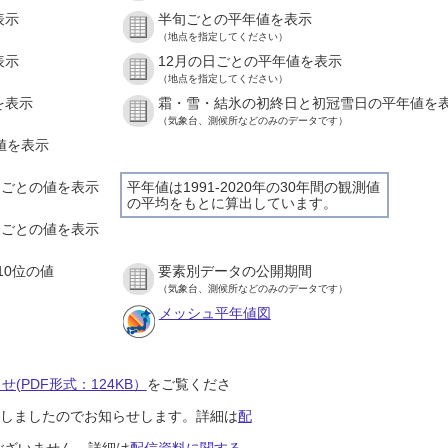
表示
半旬ごとの平年値を表示
（地点を指定してください）
表示
12月の日ごとの平年値を表示
（地点を指定してください）
を表示
霜・雪・結氷の初終日と初冠雪日の平年値を
（気象台、測候所などのみのデータです）
の値を表示
時間ごとの値を表示
平年値は1991-2020年の30年間の観測値
の平均をもとに算出しています。
０分ごとの値を表示
10位の値
要素別データの公開期間
（気象台、測候所などのみのデータです）
メッシュ平年値図
(PDF形式：124KB）
をご覧くださ
開始しましたのでお知らせします。詳細は
配
ございません。詳細は
配信資料に関する