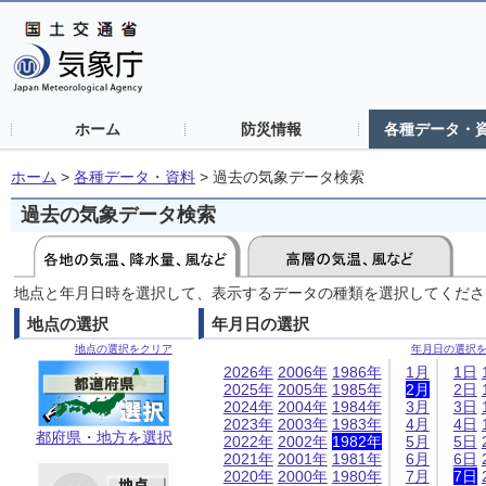
ホーム
防災情報
各種データ・
ホーム
>
各種データ・資料
>
過去の気象データ検索
過去の気象データ検索
地点と年月日時を選択して、表示するデータの種類を選択してくださ
地点の選択
年月日の選択
地点の選択をクリア
年月日の選択
2026年
2006年
1986年
1月
1日
2025年
2005年
1985年
2月
2日
2024年
2004年
1984年
3月
3日
2023年
2003年
1983年
4月
4日
都府県・地方を選択
2022年
2002年
1982年
5月
5日
2021年
2001年
1981年
6月
6日
2020年
2000年
1980年
7月
7日