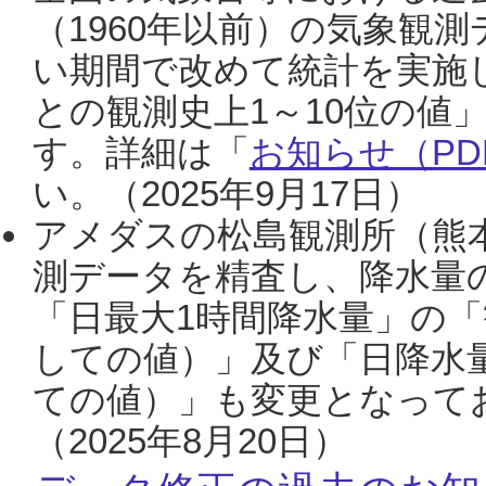
（1960年以前）の気象観
い期間で改めて統計を実施
との観測史上1～10位の値
す。詳細は「
お知らせ（PDF
い。（2025年9月17日）
アメダスの松島観測所（熊本
測データを精査し、降水量
「日最大1時間降水量」の「
しての値）」及び「日降水
ての値）」も変更となって
（2025年8月20日）