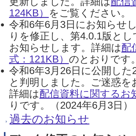
更新しました。詳細は
配信
124KB）
をご覧ください。（2
令和6年6月3日にお知らせし
りを修正し、第4.0.1版
お知らせします。詳細は
配
式：121KB）
のとおりです。
令和6年3月26日に公開した
と判明しました。ご迷惑を
詳細は
配信資料に関するお知
りです。（2024年6月3日）
過去のお知らせ