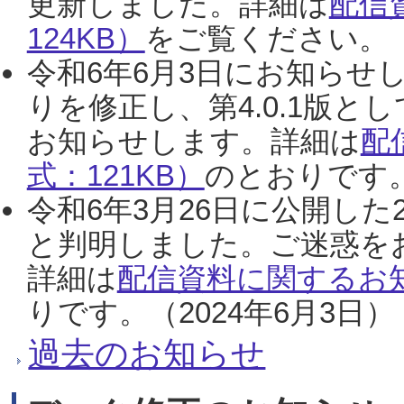
更新しました。詳細は
配信
124KB）
をご覧ください。（2
令和6年6月3日にお知らせし
りを修正し、第4.0.1版
お知らせします。詳細は
配
式：121KB）
のとおりです。
令和6年3月26日に公開した
と判明しました。ご迷惑を
詳細は
配信資料に関するお知
りです。（2024年6月3日）
過去のお知らせ