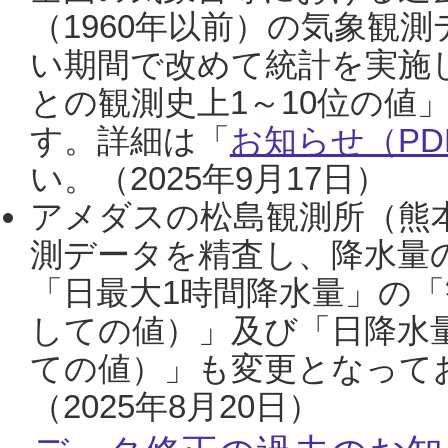
（1960年以前）の気象観
い期間で改めて統計を実施
との観測史上1～10位の値
す。詳細は「
お知らせ（PDF
い。（2025年9月17日）
アメダスの松島観測所（熊本
測データを精査し、降水量
「日最大1時間降水量」の「
しての値）」及び「日降水
ての値）」も変更となって
（2025年8月20日）