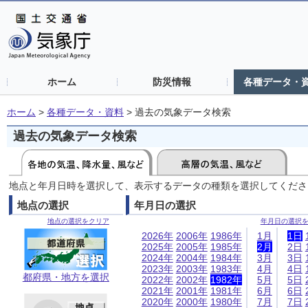
ホーム
防災情報
各種データ・
ホーム
>
各種データ・資料
>
過去の気象データ検索
過去の気象データ検索
地点と年月日時を選択して、表示するデータの種類を選択してくださ
地点の選択
年月日の選択
地点の選択をクリア
年月日の選択
2026年
2006年
1986年
1月
1日
2025年
2005年
1985年
2月
2日
2024年
2004年
1984年
3月
3日
2023年
2003年
1983年
4月
4日
都府県・地方を選択
2022年
2002年
1982年
5月
5日
2021年
2001年
1981年
6月
6日
2020年
2000年
1980年
7月
7日