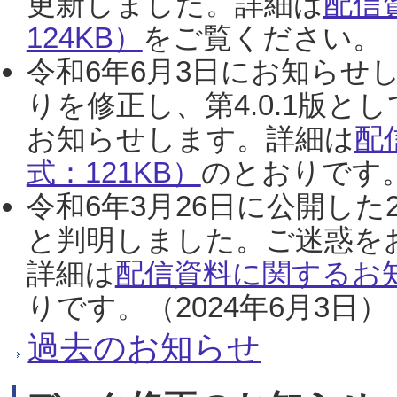
更新しました。詳細は
配信
124KB）
をご覧ください。（2
令和6年6月3日にお知らせし
りを修正し、第4.0.1版
お知らせします。詳細は
配
式：121KB）
のとおりです。
令和6年3月26日に公開した
と判明しました。ご迷惑を
詳細は
配信資料に関するお知
りです。（2024年6月3日）
過去のお知らせ