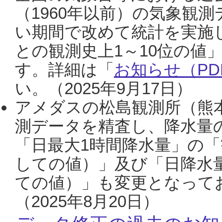
（1960年以前）の気象観
い期間で改めて統計を実施
との観測史上1～10位の値
す。詳細は「
お知らせ（PDF
い。（2025年9月17日）
アメダスの松島観測所（熊本
測データを精査し、降水量
「日最大1時間降水量」の「
しての値）」及び「日降水
ての値）」も変更となって
（2025年8月20日）