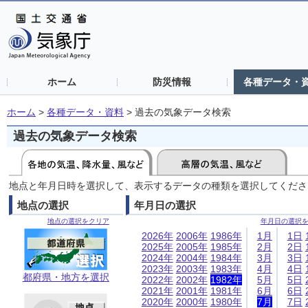
ホーム
防災情報
各種データ・
ホーム
>
各種データ・資料
>
過去の気象データ検索
過去の気象データ検索
地点と年月日時を選択して、表示するデータの種類を選択してくださ
地点の選択
年月日の選択
地点の選択をクリア
年月日の選択
2026年
2006年
1986年
1月
1日
2025年
2005年
1985年
2月
2日
2024年
2004年
1984年
3月
3日
2023年
2003年
1983年
4月
4日
都府県・地方を選択
2022年
2002年
1982年
5月
5日
2021年
2001年
1981年
6月
6日
2020年
2000年
1980年
7月
7日