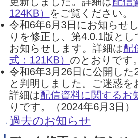
更新しました。詳細は
配信
124KB）
をご覧ください。（2
令和6年6月3日にお知らせし
りを修正し、第4.0.1版
お知らせします。詳細は
配
式：121KB）
のとおりです。
令和6年3月26日に公開した
と判明しました。ご迷惑を
詳細は
配信資料に関するお知
りです。（2024年6月3日）
過去のお知らせ