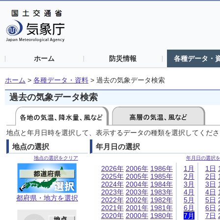
ホーム
防災情報
各種データ・
ホーム
>
各種データ・資料
>
過去の気象データ検索
過去の気象データ検索
地点と年月日時を選択して、表示するデータの種類を選択してくださ
地点の選択
年月日の選択
地点の選択をクリア
年月日の選択
2026年
2006年
1986年
1月
1日
2025年
2005年
1985年
2月
2日
2024年
2004年
1984年
3月
3日
2023年
2003年
1983年
4月
4日
都府県・地方を選択
2022年
2002年
1982年
5月
5日
2021年
2001年
1981年
6月
6日
2020年
2000年
1980年
7月
7日