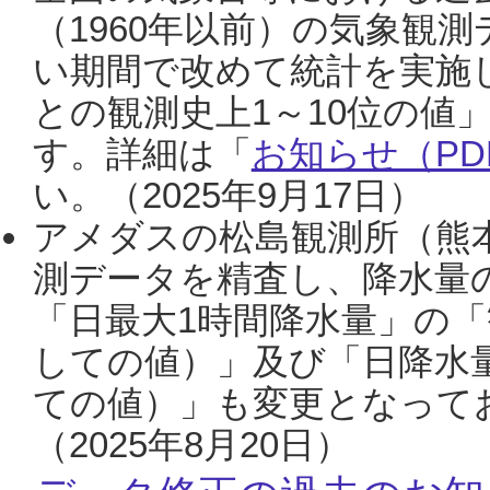
（1960年以前）の気象観
い期間で改めて統計を実施
との観測史上1～10位の値
す。詳細は「
お知らせ（PDF
い。（2025年9月17日）
アメダスの松島観測所（熊本
測データを精査し、降水量
「日最大1時間降水量」の「
しての値）」及び「日降水
ての値）」も変更となって
（2025年8月20日）