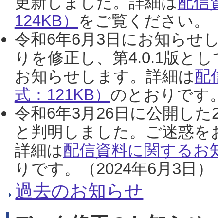
更新しました。詳細は
配信
124KB）
をご覧ください。（2
令和6年6月3日にお知らせし
りを修正し、第4.0.1版
お知らせします。詳細は
配
式：121KB）
のとおりです。
令和6年3月26日に公開した
と判明しました。ご迷惑を
詳細は
配信資料に関するお知
りです。（2024年6月3日）
過去のお知らせ