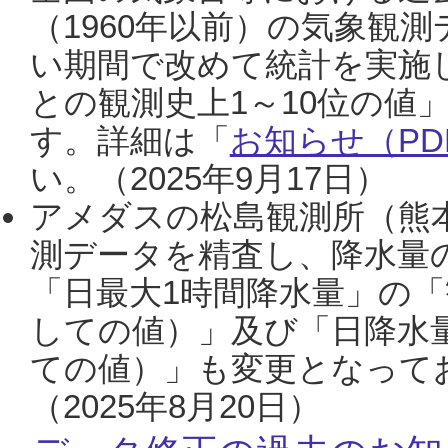
（1960年以前）の気象観
い期間で改めて統計を実施
との観測史上1～10位の値
す。詳細は「
お知らせ（PDF
い。（2025年9月17日）
アメダスの松島観測所（熊本
測データを精査し、降水量
「日最大1時間降水量」の「
しての値）」及び「日降水
ての値）」も変更となって
（2025年8月20日）