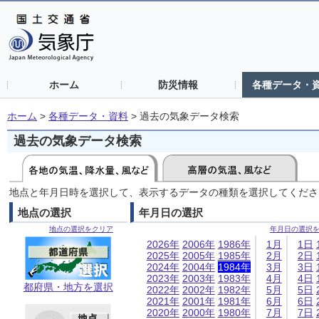
ホーム
防災情報
各種データ・
ホーム
>
各種データ・資料
>
過去の気象データ検索
過去の気象データ検索
地点と年月日時を選択して、表示するデータの種類を選択してくださ
地点の選択
年月日の選択
地点の選択をクリア
年月日の選択
2026年
2006年
1986年
1月
1日
2025年
2005年
1985年
2月
2日
2024年
2004年
1984年
3月
3日
2023年
2003年
1983年
4月
4日
都府県・地方を選択
2022年
2002年
1982年
5月
5日
2021年
2001年
1981年
6月
6日
2020年
2000年
1980年
7月
7日