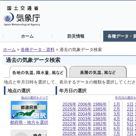
ホーム
防災情報
各種データ・
ホーム
>
各種データ・資料
>
過去の気象データ検索
過去の気象データ検索
地点と年月日時を選択して、表示するデータの種類を選択してくださ
地点の選択
年月日の選択
地点の選択をクリア
年月日の選択
2026年
2006年
1986年
1月
1日
2025年
2005年
1985年
2月
2日
2024年
2004年
1984年
3月
3日
2023年
2003年
1983年
4月
4日
都府県・地方を選択
2022年
2002年
1982年
5月
5日
2021年
2001年
1981年
6月
6日
2020年
2000年
1980年
7月
7日