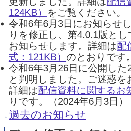
更新しました。詳細は
配信
124KB）
をご覧ください。（2
令和6年6月3日にお知らせし
りを修正し、第4.0.1版
お知らせします。詳細は
配
式：121KB）
のとおりです。
令和6年3月26日に公開した
と判明しました。ご迷惑を
詳細は
配信資料に関するお知
りです。（2024年6月3日）
過去のお知らせ