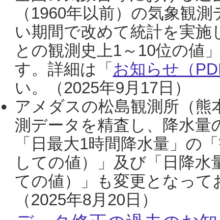
（1960年以前）の気象観
い期間で改めて統計を実施
との観測史上1～10位の値
す。詳細は「
お知らせ（PDF
い。（2025年9月17日）
アメダスの松島観測所（熊本
測データを精査し、降水量
「日最大1時間降水量」の「
しての値）」及び「日降水
ての値）」も変更となって
（2025年8月20日）