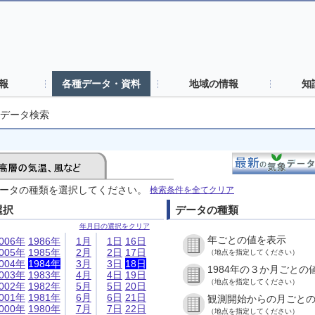
報
各種データ・資料
地域の情報
知
データ検索
ータの種類を選択してください。
検索条件を全てクリア
選択
データの種類
年月日の選択をクリア
年ごとの値を表示
006年
1986年
1月
1日
16日
005年
1985年
2月
2日
17日
（地点を指定してください）
004年
1984年
3月
3日
18日
1984年の３か月ごとの
003年
1983年
4月
4日
19日
（地点を指定してください）
002年
1982年
5月
5日
20日
001年
1981年
6月
6日
21日
観測開始からの月ごと
000年
1980年
7月
7日
22日
（地点を指定してください）