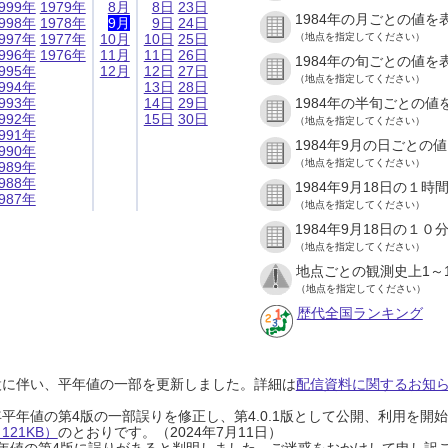
999年
1979年
8月
8日
23日
1984年の月ごとの値を
998年
1978年
9月
9日
24日
997年
1977年
10月
10日
25日
（地点を指定してください）
996年
1976年
11月
11日
26日
1984年の旬ごとの値を
995年
12月
12日
27日
（地点を指定してください）
994年
13日
28日
993年
14日
29日
1984年の半旬ごとの値
992年
15日
30日
（地点を指定してください）
991年
1984年9月の日ごとの
990年
（地点を指定してください）
989年
988年
1984年9月18日の１
987年
（地点を指定してください）
1984年9月18日の１
（地点を指定してください）
地点ごとの観測史上1～
（地点を指定してください）
歴代全国ランキング
設に伴い、平年値の一部を更新しました。詳細は
配信資料に関するお知らせ
0年平年値の第4版の一部誤りを修正し、第4.0.1版として公開、利用を
21KB）
のとおりです。（2024年7月11日）
0年平年値の第4版に誤りがあると判明しました。ご迷惑をおかけして申し訳