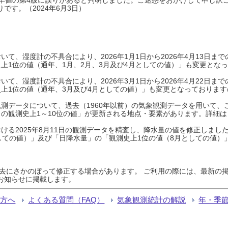
です。（2024年6月3日）
て、湿度計の不具合により、2026年1月1日から2026年4月13日
上1位の値（通年、1月、2月、3月及び4月としての値）」も変更とな
て、湿度計の不具合により、2026年3月1日から2026年4月22日
上1位の値（通年、3月及び4月としての値）」も変更となっておりますので
測データについて、過去（1960年以前）の気象観測データを用いて、
の観測史上1～10位の値」が更新される地点・要素があります。詳細は
ける2025年8月11日の観測データを精査し、降水量の値を修正しまし
しての値）」及び「日降水量」の「観測史上1位の値（8月としての値）
過去にさかのぼって修正する場合があります。 ご利用の際には、最新の掲
お知らせに掲載します。
る方へ
よくある質問（FAQ）
気象観測統計の解説
年・季