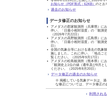
お知らせ（PDF形式：62KB）
のとおり
過去のお知らせ
データ修正のお知らせ
アメダスの郡家観測所（兵庫県）におい
伴い、「日最小相対湿度」の「観測史
（2026年7月22日）
アメダスの高野観測所（広島県）におい
伴い、「日最小相対湿度」の「観測史
日）
全国の気象台等における過去の気象観
施しました。これに伴い、「地点ごと
覧ください。（2025年9月17日）
アメダスの松島観測所（熊本県）にお
「観測史上1位の値（通年及び8月と
ください。（2025年8月20日）
データ修正の過去のお知らせ
※ 掲載している気象データは、
な修正については、データ修正の
利用され