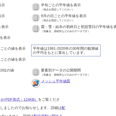
表示
半旬ごとの平年値を表示
（地点を指定してください）
表示
9月の日ごとの平年値を表示
（地点を指定してください）
を表示
霜・雪・結氷の初終日と初冠雪日の平年値を
（気象台、測候所などのみのデータです）
値を表示
時間ごとの値を表示
平年値は1991-2020年の30年間の観測値
の平均をもとに算出しています。
０分ごとの値を表示
10位の値
要素別データの公開期間
（気象台、測候所などのみのデータです）
メッシュ平年値図
(PDF形式：124KB）
をご覧くださ
開始しましたのでお知らせします。詳細は
配
ございません。詳細は
配信資料に関する