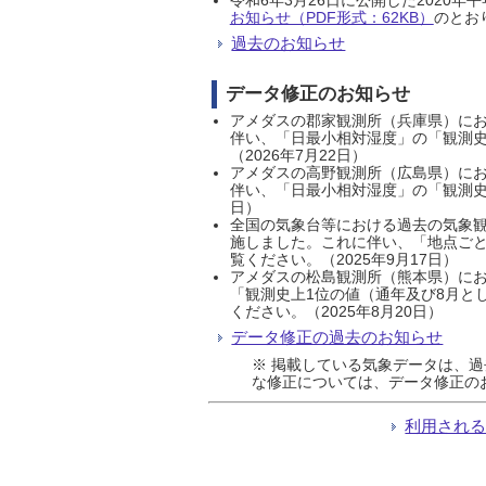
お知らせ（PDF形式：62KB）
のとおり
過去のお知らせ
データ修正のお知らせ
アメダスの郡家観測所（兵庫県）におい
伴い、「日最小相対湿度」の「観測史
（2026年7月22日）
アメダスの高野観測所（広島県）におい
伴い、「日最小相対湿度」の「観測史
日）
全国の気象台等における過去の気象観
施しました。これに伴い、「地点ごと
覧ください。（2025年9月17日）
アメダスの松島観測所（熊本県）にお
「観測史上1位の値（通年及び8月と
ください。（2025年8月20日）
データ修正の過去のお知らせ
※ 掲載している気象データは、
な修正については、データ修正の
利用され