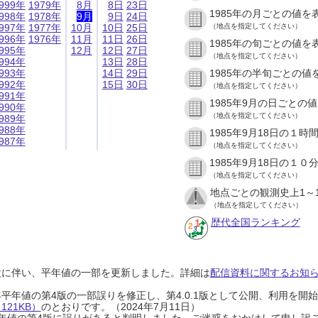
999年
1979年
8月
8日
23日
1985年の月ごとの値を
998年
1978年
9月
9日
24日
997年
1977年
10月
10日
25日
（地点を指定してください）
996年
1976年
11月
11日
26日
1985年の旬ごとの値を
995年
12月
12日
27日
（地点を指定してください）
994年
13日
28日
993年
14日
29日
1985年の半旬ごとの値
992年
15日
30日
（地点を指定してください）
991年
1985年9月の日ごとの
990年
（地点を指定してください）
989年
988年
1985年9月18日の１
987年
（地点を指定してください）
1985年9月18日の１
（地点を指定してください）
地点ごとの観測史上1～
（地点を指定してください）
歴代全国ランキング
設に伴い、平年値の一部を更新しました。詳細は
配信資料に関するお知らせ
0年平年値の第4版の一部誤りを修正し、第4.0.1版として公開、利用を
21KB）
のとおりです。（2024年7月11日）
0年平年値の第4版に誤りがあると判明しました。ご迷惑をおかけして申し訳