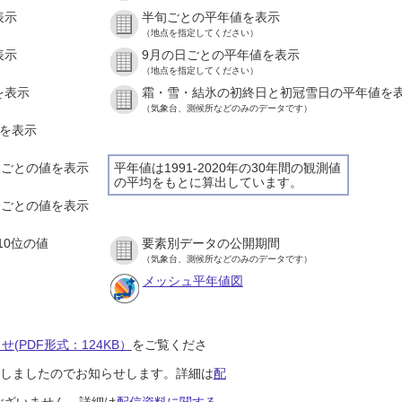
表示
半旬ごとの平年値を表示
（地点を指定してください）
表示
9月の日ごとの平年値を表示
（地点を指定してください）
を表示
霜・雪・結氷の初終日と初冠雪日の平年値を
（気象台、測候所などのみのデータです）
値を表示
時間ごとの値を表示
平年値は1991-2020年の30年間の観測値
の平均をもとに算出しています。
０分ごとの値を表示
10位の値
要素別データの公開期間
（気象台、測候所などのみのデータです）
メッシュ平年値図
(PDF形式：124KB）
をご覧くださ
開始しましたのでお知らせします。詳細は
配
ございません。詳細は
配信資料に関する