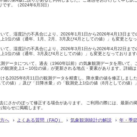
です。（2024年6月3日）
て、湿度計の不具合により、2026年1月1日から2026年4月13日
上1位の値（通年、1月、2月、3月及び4月としての値）」も変更とな
て、湿度計の不具合により、2026年3月1日から2026年4月22日
上1位の値（通年、3月及び4月としての値）」も変更となっておりますので
測データについて、過去（1960年以前）の気象観測データを用いて、
の観測史上1～10位の値」が更新される地点・要素があります。詳細は
ける2025年8月11日の観測データを精査し、降水量の値を修正しまし
しての値）」及び「日降水量」の「観測史上1位の値（8月としての値）
過去にさかのぼって修正する場合があります。 ご利用の際には、最新の掲
お知らせに掲載します。
る方へ
よくある質問（FAQ）
気象観測統計の解説
年・季