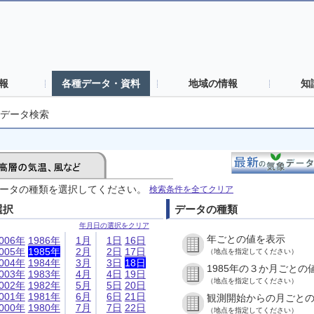
報
各種データ・資料
地域の情報
知
データ検索
ータの種類を選択してください。
検索条件を全てクリア
選択
データの種類
年月日の選択をクリア
年ごとの値を表示
006年
1986年
1月
1日
16日
005年
1985年
2月
2日
17日
（地点を指定してください）
004年
1984年
3月
3日
18日
1985年の３か月ごとの
003年
1983年
4月
4日
19日
（地点を指定してください）
002年
1982年
5月
5日
20日
001年
1981年
6月
6日
21日
観測開始からの月ごと
000年
1980年
7月
7日
22日
（地点を指定してください）