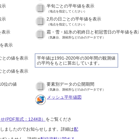
表示
半旬ごとの平年値を表示
（地点を指定してください）
表示
2月の日ごとの平年値を表示
（地点を指定してください）
を表示
霜・雪・結氷の初終日と初冠雪日の平年値を表
（気象台、測候所などのみのデータです）
値を表示
間ごとの値を表示
平年値は1991-2020年の30年間の観測値
の平均をもとに算出しています。
分ごとの値を表示
10位の値
要素別データの公開期間
（気象台、測候所などのみのデータです）
メッシュ平年値図
(PDF形式：124KB）
をご覧くださ
開始しましたのでお知らせします。詳細は
配
ございません。詳細は
配信資料に関する