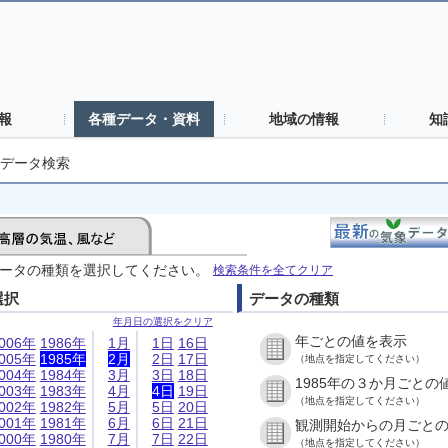
報
各種データ・資料
地域の情報
知
データ検索
ータの種類を選択してください。
検索条件を全てクリア
選択
データの種類
年月日の選択をクリア
年ごとの値を表示
006年
1986年
1月
1日
16日
005年
1985年
2月
2日
17日
（地点を指定してください）
004年
1984年
3月
3日
18日
1985年の３か月ごとの
003年
1983年
4月
4日
19日
（地点を指定してください）
002年
1982年
5月
5日
20日
001年
1981年
6月
6日
21日
観測開始からの月ごと
000年
1980年
7月
7日
22日
（地点を指定してください）