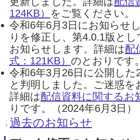
更新しました。詳細は
配信
124KB）
をご覧ください。（2
令和6年6月3日にお知らせし
りを修正し、第4.0.1版
お知らせします。詳細は
配
式：121KB）
のとおりです。
令和6年3月26日に公開した
と判明しました。ご迷惑を
詳細は
配信資料に関するお知
りです。（2024年6月3日）
過去のお知らせ