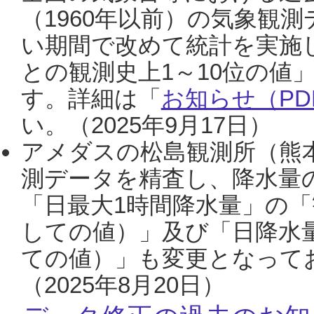
（1960年以前）の気象観
い期間で改めて統計を実施
との観測史上1～10位の値
す。詳細は「
お知らせ（PDF
い。（2025年9月17日）
アメダスの松島観測所（熊本
測データを精査し、降水量
「日最大1時間降水量」の「
しての値）」及び「日降水
ての値）」も変更となって
（2025年8月20日）