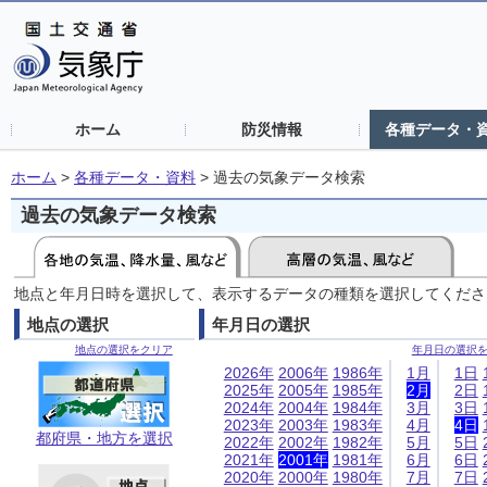
ホーム
防災情報
各種データ・
ホーム
>
各種データ・資料
>
過去の気象データ検索
過去の気象データ検索
地点と年月日時を選択して、表示するデータの種類を選択してくださ
地点の選択
年月日の選択
地点の選択をクリア
年月日の選択
2026年
2006年
1986年
1月
1日
2025年
2005年
1985年
2月
2日
2024年
2004年
1984年
3月
3日
2023年
2003年
1983年
4月
4日
都府県・地方を選択
2022年
2002年
1982年
5月
5日
2021年
2001年
1981年
6月
6日
2020年
2000年
1980年
7月
7日