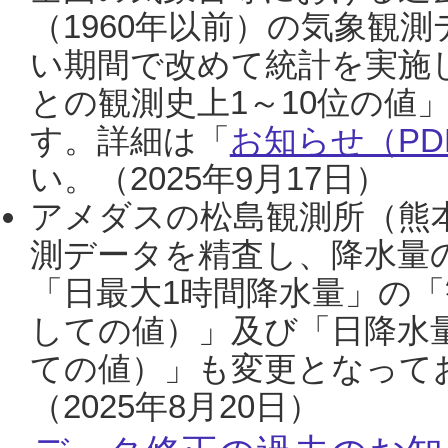
（1960年以前）の気象観
い期間で改めて統計を実施
との観測史上1～10位の値
す。詳細は「
お知らせ（PDF
い。（2025年9月17日）
アメダスの松島観測所（熊本
測データを精査し、降水量
「日最大1時間降水量」の「
しての値）」及び「日降水
ての値）」も変更となって
（2025年8月20日）