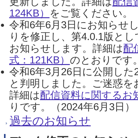
更新しました。詳細は
配信
124KB）
をご覧ください。（2
令和6年6月3日にお知らせし
りを修正し、第4.0.1版
お知らせします。詳細は
配
式：121KB）
のとおりです。
令和6年3月26日に公開した
と判明しました。ご迷惑を
詳細は
配信資料に関するお知
りです。（2024年6月3日）
過去のお知らせ