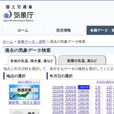
ホーム
防災情報
各種データ・
ホーム
>
各種データ・資料
>
過去の気象データ検索
過去の気象データ検索
地点と年月日時を選択して、表示するデータの種類を選択してくださ
地点の選択
年月日の選択
地点の選択をクリア
年月日の選択
2026年
2006年
1986年
1月
1日
2025年
2005年
1985年
2月
2日
2024年
2004年
1984年
3月
3日
2023年
2003年
1983年
4月
4日
都府県・地方を選択
2022年
2002年
1982年
5月
5日
2021年
2001年
1981年
6月
6日
2020年
2000年
1980年
7月
7日