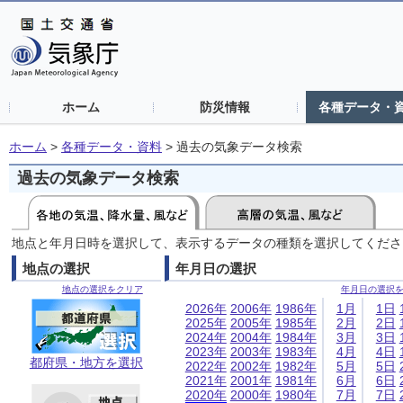
ホーム
防災情報
各種データ・
ホーム
>
各種データ・資料
>
過去の気象データ検索
過去の気象データ検索
地点と年月日時を選択して、表示するデータの種類を選択してくださ
地点の選択
年月日の選択
地点の選択をクリア
年月日の選択
2026年
2006年
1986年
1月
1日
2025年
2005年
1985年
2月
2日
2024年
2004年
1984年
3月
3日
2023年
2003年
1983年
4月
4日
都府県・地方を選択
2022年
2002年
1982年
5月
5日
2021年
2001年
1981年
6月
6日
2020年
2000年
1980年
7月
7日