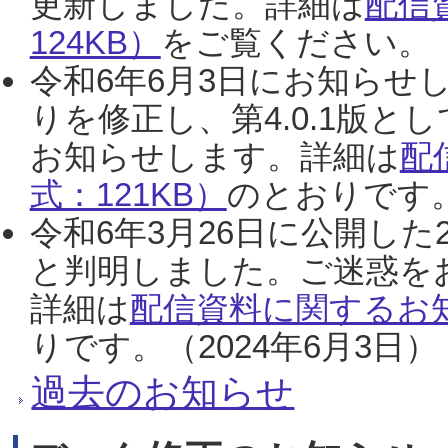
更新しました。詳細は
配信
124KB）
をご覧ください。（2
令和6年6月3日にお知らせし
りを修正し、第4.0.1版
お知らせします。詳細は
配
式：121KB）
のとおりです。
令和6年3月26日に公開した
と判明しました。ご迷惑を
詳細は
配信資料に関するお知
りです。（2024年6月3日）
過去のお知らせ