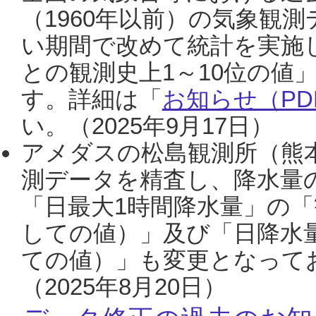
（1960年以前）の気象観
い期間で改めて統計を実施
との観測史上1～10位の値
す。詳細は「
お知らせ（PDF
い。（2025年9月17日）
アメダスの松島観測所（熊本
測データを精査し、降水量
「日最大1時間降水量」の「
しての値）」及び「日降水
ての値）」も変更となって
（2025年8月20日）