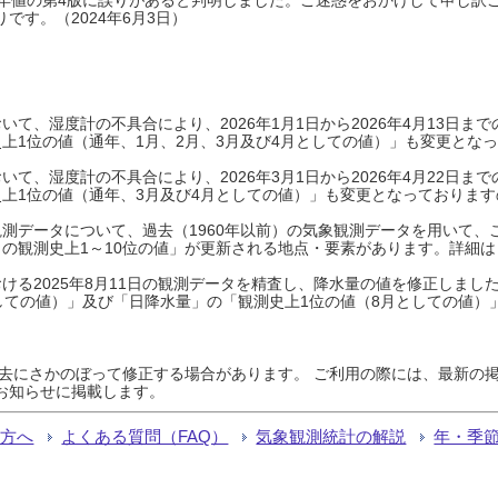
です。（2024年6月3日）
て、湿度計の不具合により、2026年1月1日から2026年4月13日
上1位の値（通年、1月、2月、3月及び4月としての値）」も変更とな
て、湿度計の不具合により、2026年3月1日から2026年4月22日
上1位の値（通年、3月及び4月としての値）」も変更となっておりますので
測データについて、過去（1960年以前）の気象観測データを用いて、
の観測史上1～10位の値」が更新される地点・要素があります。詳細は
ける2025年8月11日の観測データを精査し、降水量の値を修正しまし
しての値）」及び「日降水量」の「観測史上1位の値（8月としての値）
過去にさかのぼって修正する場合があります。 ご利用の際には、最新の掲
お知らせに掲載します。
る方へ
よくある質問（FAQ）
気象観測統計の解説
年・季