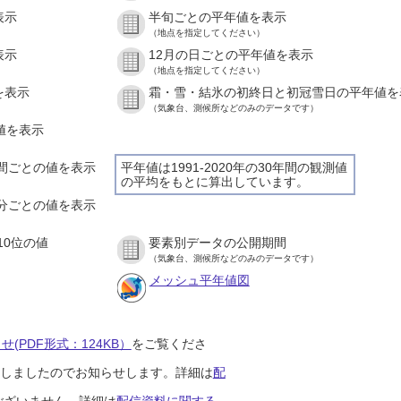
表示
半旬ごとの平年値を表示
（地点を指定してください）
表示
12月の日ごとの平年値を表示
（地点を指定してください）
を表示
霜・雪・結氷の初終日と初冠雪日の平年値を
（気象台、測候所などのみのデータです）
の値を表示
１時間ごとの値を表示
平年値は1991-2020年の30年間の観測値
の平均をもとに算出しています。
１０分ごとの値を表示
10位の値
要素別データの公開期間
（気象台、測候所などのみのデータです）
メッシュ平年値図
(PDF形式：124KB）
をご覧くださ
開始しましたのでお知らせします。詳細は
配
ございません。詳細は
配信資料に関する