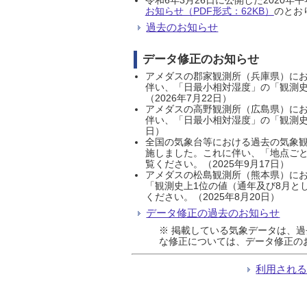
お知らせ（PDF形式：62KB）
のとおり
過去のお知らせ
データ修正のお知らせ
アメダスの郡家観測所（兵庫県）におい
伴い、「日最小相対湿度」の「観測史
（2026年7月22日）
アメダスの高野観測所（広島県）におい
伴い、「日最小相対湿度」の「観測史
日）
全国の気象台等における過去の気象観
施しました。これに伴い、「地点ごと
覧ください。（2025年9月17日）
アメダスの松島観測所（熊本県）にお
「観測史上1位の値（通年及び8月と
ください。（2025年8月20日）
データ修正の過去のお知らせ
※ 掲載している気象データは、
な修正については、データ修正の
利用され