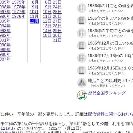
999年
1979年
8月
8日
23日
1986年の月ごとの値を
998年
1978年
9月
9日
24日
997年
1977年
10月
10日
25日
（地点を指定してください）
996年
1976年
11月
11日
26日
1986年の旬ごとの値を
995年
12月
12日
27日
（地点を指定してください）
994年
13日
28日
993年
14日
29日
1986年の半旬ごとの値
992年
15日
30日
（地点を指定してください）
991年
31日
1986年12月の日ごと
990年
（地点を指定してください）
989年
988年
1986年12月16日の
987年
（地点を指定してください）
1986年12月16日の
（地点を指定してください）
地点ごとの観測史上1～
（地点を指定してください）
歴代全国ランキング
設に伴い、平年値の一部を更新しました。詳細は
配信資料に関するお知らせ
0年平年値の第4版の一部誤りを修正し、第4.0.1版として公開、利用を
21KB）
のとおりです。（2024年7月11日）
0年平年値の第4版に誤りがあると判明しました。ご迷惑をおかけして申し訳