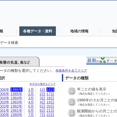
報
各種データ・資料
地域の情報
知
データ検索
ータの種類を選択してください。
検索条件を全てクリア
選択
データの種類
年月日の選択をクリア
年ごとの値を表示
006年
1986年
1月
1日
16日
005年
1985年
2月
2日
17日
（地点を指定してください）
004年
1984年
3月
3日
18日
1986年の３か月ごとの
003年
1983年
4月
4日
19日
（地点を指定してください）
002年
1982年
5月
5日
20日
001年
1981年
6月
6日
21日
観測開始からの月ごと
000年
1980年
7月
7日
22日
（地点を指定してください）