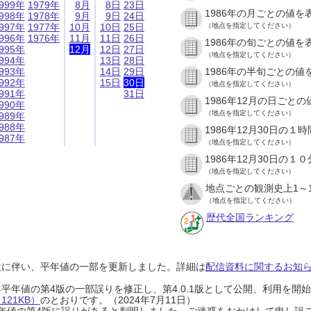
999年
1979年
8月
8日
23日
1986年の月ごとの値を
998年
1978年
9月
9日
24日
997年
1977年
10月
10日
25日
（地点を指定してください）
996年
1976年
11月
11日
26日
1986年の旬ごとの値を
995年
12月
12日
27日
（地点を指定してください）
994年
13日
28日
993年
14日
29日
1986年の半旬ごとの値
992年
15日
30日
（地点を指定してください）
991年
31日
1986年12月の日ごと
990年
（地点を指定してください）
989年
988年
1986年12月30日の
987年
（地点を指定してください）
1986年12月30日の
（地点を指定してください）
地点ごとの観測史上1～
（地点を指定してください）
歴代全国ランキング
設に伴い、平年値の一部を更新しました。詳細は
配信資料に関するお知らせ
0年平年値の第4版の一部誤りを修正し、第4.0.1版として公開、利用を
21KB）
のとおりです。（2024年7月11日）
0年平年値の第4版に誤りがあると判明しました。ご迷惑をおかけして申し訳