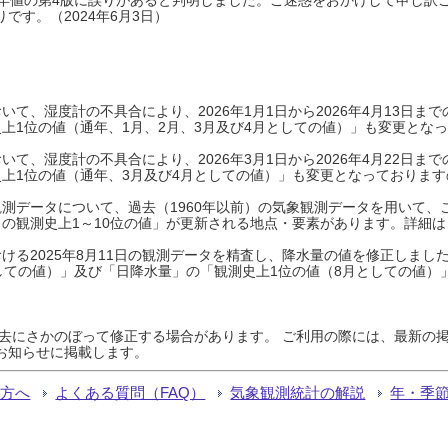
です。（2024年6月3日）
て、湿度計の不具合により、2026年1月1日から2026年4月13日
上1位の値（通年、1月、2月、3月及び4月としての値）」も変更とな
て、湿度計の不具合により、2026年3月1日から2026年4月22日
上1位の値（通年、3月及び4月としての値）」も変更となっておりますので
測データについて、過去（1960年以前）の気象観測データを用いて、
の観測史上1～10位の値」が更新される地点・要素があります。詳細は
ける2025年8月11日の観測データを精査し、降水量の値を修正しまし
しての値）」及び「日降水量」の「観測史上1位の値（8月としての値）
過去にさかのぼって修正する場合があります。 ご利用の際には、最新の掲
お知らせに掲載します。
る方へ
よくある質問（FAQ）
気象観測統計の解説
年・季