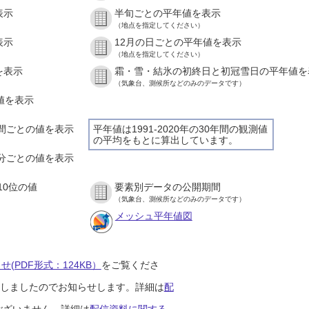
表示
半旬ごとの平年値を表示
（地点を指定してください）
表示
12月の日ごとの平年値を表示
（地点を指定してください）
を表示
霜・雪・結氷の初終日と初冠雪日の平年値を
（気象台、測候所などのみのデータです）
の値を表示
１時間ごとの値を表示
平年値は1991-2020年の30年間の観測値
の平均をもとに算出しています。
１０分ごとの値を表示
10位の値
要素別データの公開期間
（気象台、測候所などのみのデータです）
メッシュ平年値図
(PDF形式：124KB）
をご覧くださ
開始しましたのでお知らせします。詳細は
配
ございません。詳細は
配信資料に関する