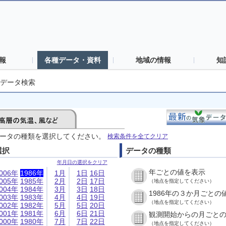
報
各種データ・資料
地域の情報
知
データ検索
ータの種類を選択してください。
検索条件を全てクリア
選択
データの種類
年月日の選択をクリア
年ごとの値を表示
006年
1986年
1月
1日
16日
005年
1985年
2月
2日
17日
（地点を指定してください）
004年
1984年
3月
3日
18日
1986年の３か月ごとの
003年
1983年
4月
4日
19日
（地点を指定してください）
002年
1982年
5月
5日
20日
001年
1981年
6月
6日
21日
観測開始からの月ごと
000年
1980年
7月
7日
22日
（地点を指定してください）