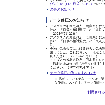
お知らせ（PDF形式：62KB）
のとおり
過去のお知らせ
データ修正のお知らせ
アメダスの郡家観測所（兵庫県）におい
伴い、「日最小相対湿度」の「観測史
（2026年7月22日）
アメダスの高野観測所（広島県）におい
伴い、「日最小相対湿度」の「観測史
日）
全国の気象台等における過去の気象観
施しました。これに伴い、「地点ごと
覧ください。（2025年9月17日）
アメダスの松島観測所（熊本県）にお
「観測史上1位の値（通年及び8月と
ください。（2025年8月20日）
データ修正の過去のお知らせ
※ 掲載している気象データは、
な修正については、データ修正の
利用され