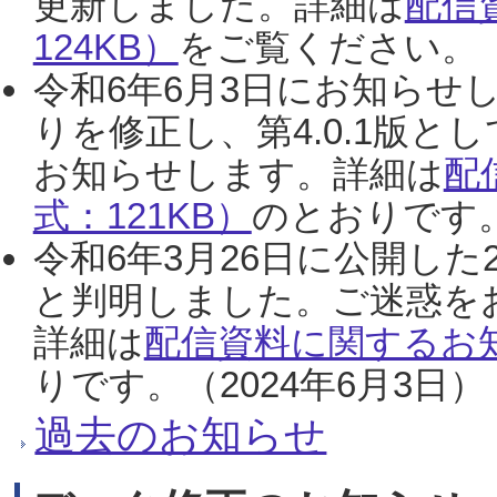
更新しました。詳細は
配信
124KB）
をご覧ください。（2
令和6年6月3日にお知らせし
りを修正し、第4.0.1版
お知らせします。詳細は
配
式：121KB）
のとおりです。
令和6年3月26日に公開した
と判明しました。ご迷惑を
詳細は
配信資料に関するお知
りです。（2024年6月3日）
過去のお知らせ