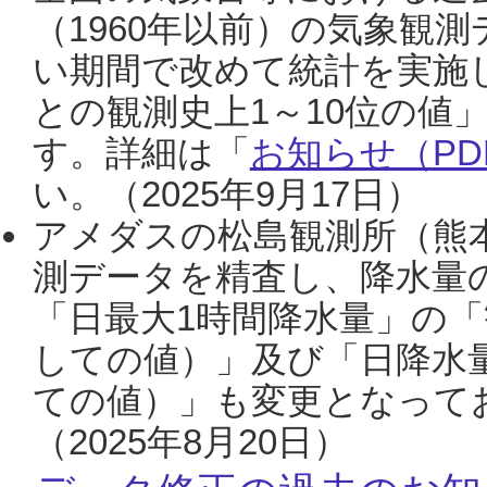
（1960年以前）の気象観
い期間で改めて統計を実施
との観測史上1～10位の値
す。詳細は「
お知らせ（PDF
い。（2025年9月17日）
アメダスの松島観測所（熊本
測データを精査し、降水量
「日最大1時間降水量」の「
しての値）」及び「日降水
ての値）」も変更となって
（2025年8月20日）