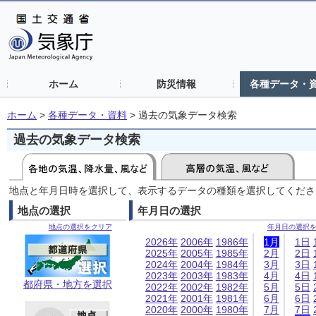
ホーム
防災情報
各種データ・
ホーム
>
各種データ・資料
>
過去の気象データ検索
過去の気象データ検索
地点と年月日時を選択して、表示するデータの種類を選択してくださ
地点の選択
年月日の選択
地点の選択をクリア
年月日の選択
2026年
2006年
1986年
1月
1日
2025年
2005年
1985年
2月
2日
2024年
2004年
1984年
3月
3日
2023年
2003年
1983年
4月
4日
都府県・地方を選択
2022年
2002年
1982年
5月
5日
2021年
2001年
1981年
6月
6日
2020年
2000年
1980年
7月
7日