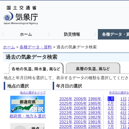
ホーム
防災情報
各種データ・
ホーム
>
各種データ・資料
>
過去の気象データ検索
過去の気象データ検索
地点と年月日時を選択して、表示するデータの種類を選択してくださ
地点の選択
年月日の選択
地点の選択をクリア
年月日の選択
2026年
2006年
1986年
1月
1日
2025年
2005年
1985年
2月
2日
2024年
2004年
1984年
3月
3日
2023年
2003年
1983年
4月
4日
都府県・地方を選択
2022年
2002年
1982年
5月
5日
2021年
2001年
1981年
6月
6日
2020年
2000年
1980年
7月
7日