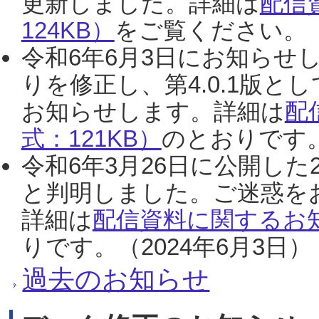
更新しました。詳細は
配信
124KB）
をご覧ください。（2
令和6年6月3日にお知らせし
りを修正し、第4.0.1版
お知らせします。詳細は
配
式：121KB）
のとおりです。
令和6年3月26日に公開した
と判明しました。ご迷惑を
詳細は
配信資料に関するお知
りです。（2024年6月3日）
過去のお知らせ