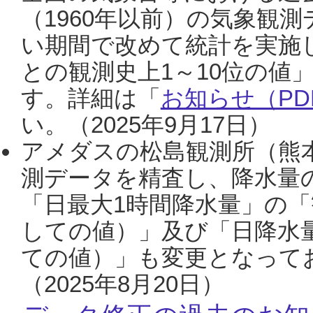
（1960年以前）の気象観
い期間で改めて統計を実施
との観測史上1～10位の値
す。詳細は「
お知らせ（PDF
い。（2025年9月17日）
アメダスの松島観測所（熊本
測データを精査し、降水量
「日最大1時間降水量」の「
しての値）」及び「日降水
ての値）」も変更となって
（2025年8月20日）