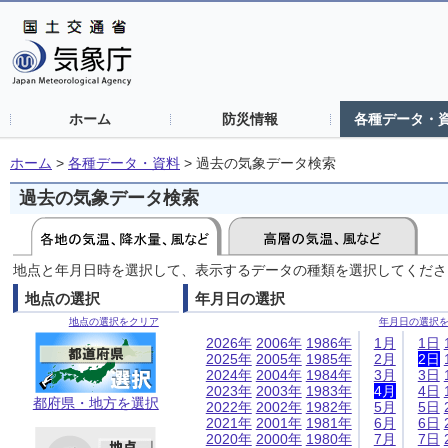
ホーム
防災情報
各種データ・
ホーム
>
各種データ・資料
>
過去の気象データ検索
過去の気象データ検索
地点と年月日時を選択して、表示するデータの種類を選択してくださ
地点の選択
年月日の選択
地点の選択をクリア
年月日の選択
2026年
2006年
1986年
1月
1日
2025年
2005年
1985年
2月
2日
2024年
2004年
1984年
3月
3日
2023年
2003年
1983年
4月
4日
都府県・地方を選択
2022年
2002年
1982年
5月
5日
2021年
2001年
1981年
6月
6日
2020年
2000年
1980年
7月
7日