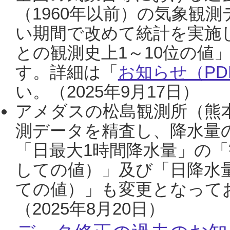
（1960年以前）の気象観
い期間で改めて統計を実施
との観測史上1～10位の値
す。詳細は「
お知らせ（PDF
い。（2025年9月17日）
アメダスの松島観測所（熊本
測データを精査し、降水量
「日最大1時間降水量」の「
しての値）」及び「日降水
ての値）」も変更となって
（2025年8月20日）