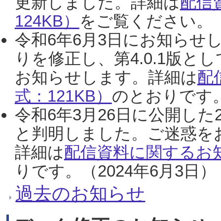
更新しました。詳細は
配信
124KB）
をご覧ください。（2
令和6年6月3日にお知らせし
りを修正し、第4.0.1版
お知らせします。詳細は
配
式：121KB）
のとおりです。
令和6年3月26日に公開した
と判明しました。ご迷惑を
詳細は
配信資料に関するお知
りです。（2024年6月3日）
過去のお知らせ