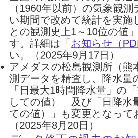
（1960年以前）の気象観
い期間で改めて統計を実施
との観測史上1～10位の値
す。詳細は「
お知らせ（PDF
い。（2025年9月17日）
アメダスの松島観測所（熊本
測データを精査し、降水量
「日最大1時間降水量」の「
しての値）」及び「日降水
ての値）」も変更となって
（2025年8月20日）