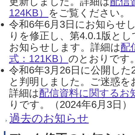
更新しました。詳細は
配信
124KB）
をご覧ください。（2
令和6年6月3日にお知らせし
りを修正し、第4.0.1版
お知らせします。詳細は
配
式：121KB）
のとおりです。
令和6年3月26日に公開した
と判明しました。ご迷惑を
詳細は
配信資料に関するお知
りです。（2024年6月3日）
過去のお知らせ