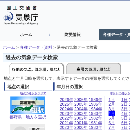
ホーム
防災情報
各種データ・
ホーム
>
各種データ・資料
>
過去の気象データ検索
過去の気象データ検索
地点と年月日時を選択して、表示するデータの種類を選択してくださ
地点の選択
年月日の選択
地点の選択をクリア
年月日の選択
2026年
2006年
1986年
1月
1日
2025年
2005年
1985年
2月
2日
2024年
2004年
1984年
3月
3日
2023年
2003年
1983年
4月
4日
都府県・地方を選択
2022年
2002年
1982年
5月
5日
2021年
2001年
1981年
6月
6日
2020年
2000年
1980年
7月
7日