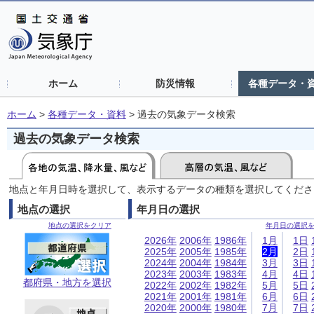
ホーム
防災情報
各種データ・
ホーム
>
各種データ・資料
>
過去の気象データ検索
過去の気象データ検索
地点と年月日時を選択して、表示するデータの種類を選択してくださ
地点の選択
年月日の選択
地点の選択をクリア
年月日の選択
2026年
2006年
1986年
1月
1日
2025年
2005年
1985年
2月
2日
2024年
2004年
1984年
3月
3日
2023年
2003年
1983年
4月
4日
都府県・地方を選択
2022年
2002年
1982年
5月
5日
2021年
2001年
1981年
6月
6日
2020年
2000年
1980年
7月
7日