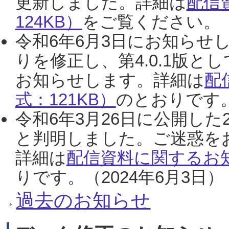
更新しました。詳細は
配信
124KB）
をご覧ください。（2
令和6年6月3日にお知らせし
りを修正し、第4.0.1版
お知らせします。詳細は
配
式：121KB）
のとおりです。
令和6年3月26日に公開した
と判明しました。ご迷惑を
詳細は
配信資料に関するお知
りです。（2024年6月3日）
過去のお知らせ