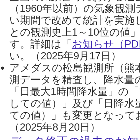
（1960年以前）の気象観
い期間で改めて統計を実施
との観測史上1～10位の値
す。詳細は「
お知らせ（PDF
い。（2025年9月17日）
アメダスの松島観測所（熊本
測データを精査し、降水量
「日最大1時間降水量」の「
しての値）」及び「日降水
ての値）」も変更となって
（2025年8月20日）