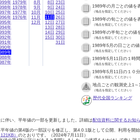
999年
1979年
8月
8日
23日
1989年の月ごとの値を
998年
1978年
9月
9日
24日
997年
1977年
10月
10日
25日
（地点を指定してください）
996年
1976年
11月
11日
26日
1989年の旬ごとの値を
995年
12月
12日
27日
（地点を指定してください）
994年
13日
28日
993年
14日
29日
1989年の半旬ごとの値
992年
15日
30日
（地点を指定してください）
991年
31日
1989年5月の日ごとの
990年
（地点を指定してください）
989年
988年
1989年5月11日の１
987年
（地点を指定してください）
1989年5月11日の１
（地点を指定してください）
地点ごとの観測史上1～
（地点を指定してください）
歴代全国ランキング
設に伴い、平年値の一部を更新しました。詳細は
配信資料に関するお知らせ
0年平年値の第4版の一部誤りを修正し、第4.0.1版として公開、利用を
21KB）
のとおりです。（2024年7月11日）
0年平年値の第4版に誤りがあると判明しました。ご迷惑をおかけして申し訳