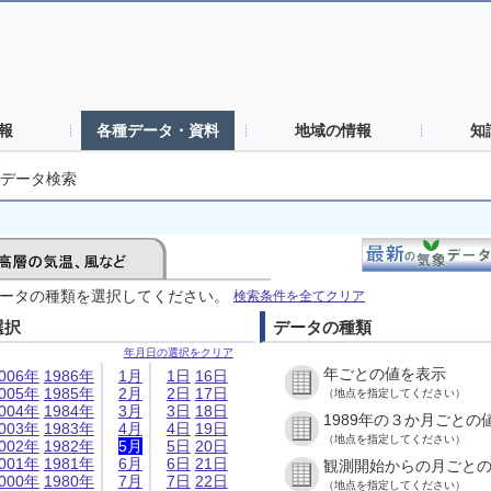
報
各種データ・資料
地域の情報
知
データ検索
ータの種類を選択してください。
検索条件を全てクリア
選択
データの種類
年月日の選択をクリア
年ごとの値を表示
006年
1986年
1月
1日
16日
005年
1985年
2月
2日
17日
（地点を指定してください）
004年
1984年
3月
3日
18日
1989年の３か月ごとの
003年
1983年
4月
4日
19日
（地点を指定してください）
002年
1982年
5月
5日
20日
001年
1981年
6月
6日
21日
観測開始からの月ごと
000年
1980年
7月
7日
22日
（地点を指定してください）