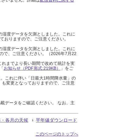
までの湿度データを欠測としました。これに
っておりますので、ご注意ください。
までの湿度データを欠測としました。これに
、ご注意ください。（2026年7月22
これまでより長い期間で改めて統計を実
「
お知らせ（PDF形式:219KB）
」をご
た。これに伴い「日最大1時間降水量」の
」も変更となっておりますので、ご注意
載データをご確認ください。 なお、主
節・各月の天候
平年値ダウンロード
このページのトップへ