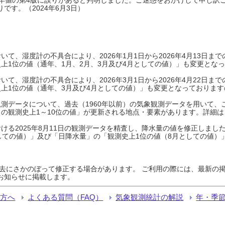
です。（2024年6月3日）
て、湿度計の不具合により、2026年1月1日から2026年4月13日
上1位の値（通年、1月、2月、3月及び4月としての値）」も変更とな
て、湿度計の不具合により、2026年3月1日から2026年4月22日
上1位の値（通年、3月及び4月としての値）」も変更となっておりますので
測データについて、過去（1960年以前）の気象観測データを用いて、
の観測史上1～10位の値」が更新される地点・要素があります。詳細は
ける2025年8月11日の観測データを精査し、降水量の値を修正しまし
しての値）」及び「日降水量」の「観測史上1位の値（8月としての値）
過去にさかのぼって修正する場合があります。 ご利用の際には、最新の掲
お知らせに掲載します。
る方へ
よくある質問（FAQ）
気象観測統計の解説
年・季