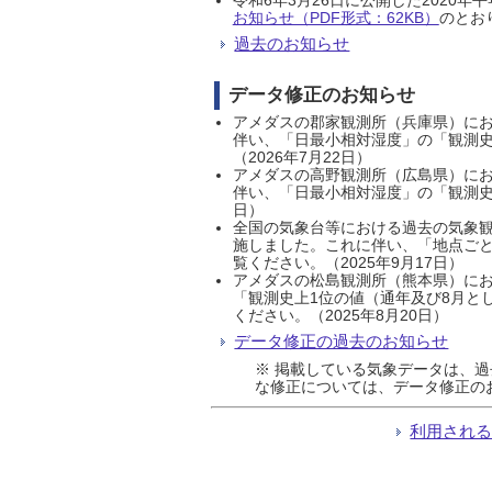
お知らせ（PDF形式：62KB）
のとおり
過去のお知らせ
データ修正のお知らせ
アメダスの郡家観測所（兵庫県）におい
伴い、「日最小相対湿度」の「観測史
（2026年7月22日）
アメダスの高野観測所（広島県）におい
伴い、「日最小相対湿度」の「観測史
日）
全国の気象台等における過去の気象観
施しました。これに伴い、「地点ごと
覧ください。（2025年9月17日）
アメダスの松島観測所（熊本県）にお
「観測史上1位の値（通年及び8月と
ください。（2025年8月20日）
データ修正の過去のお知らせ
※ 掲載している気象データは、
な修正については、データ修正の
利用され