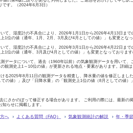
です。（2024年6月3日）
て、湿度計の不具合により、2026年1月1日から2026年4月13日
上1位の値（通年、1月、2月、3月及び4月としての値）」も変更とな
て、湿度計の不具合により、2026年3月1日から2026年4月22日
上1位の値（通年、3月及び4月としての値）」も変更となっておりますので
測データについて、過去（1960年以前）の気象観測データを用いて、
の観測史上1～10位の値」が更新される地点・要素があります。詳細は
ける2025年8月11日の観測データを精査し、降水量の値を修正しまし
しての値）」及び「日降水量」の「観測史上1位の値（8月としての値）
過去にさかのぼって修正する場合があります。 ご利用の際には、最新の掲
お知らせに掲載します。
る方へ
よくある質問（FAQ）
気象観測統計の解説
年・季