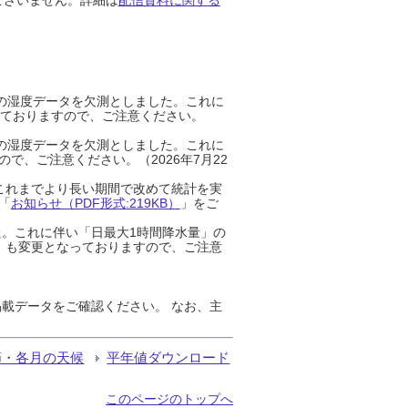
までの湿度データを欠測としました。これに
っておりますので、ご注意ください。
までの湿度データを欠測としました。これに
、ご注意ください。（2026年7月22
これまでより長い期間で改めて統計を実
「
お知らせ（PDF形式:219KB）
」をご
た。これに伴い「日最大1時間降水量」の
」も変更となっておりますので、ご注意
載データをご確認ください。 なお、主
節・各月の天候
平年値ダウンロード
このページのトップへ