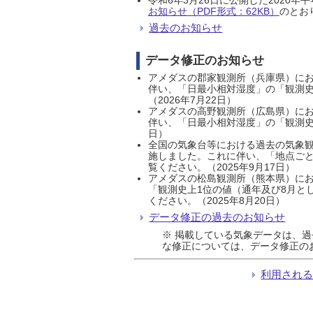
お知らせ（PDF形式：62KB）
のとおり
過去のお知らせ
データ修正のお知らせ
アメダスの郡家観測所（兵庫県）におい
伴い、「日最小相対湿度」の「観測史
（2026年7月22日）
アメダスの高野観測所（広島県）におい
伴い、「日最小相対湿度」の「観測史
日）
全国の気象台等における過去の気象観
施しました。これに伴い、「地点ごと
覧ください。（2025年9月17日）
アメダスの松島観測所（熊本県）にお
「観測史上1位の値（通年及び8月と
ください。（2025年8月20日）
データ修正の過去のお知らせ
※ 掲載している気象データは、
な修正については、データ修正の
利用され