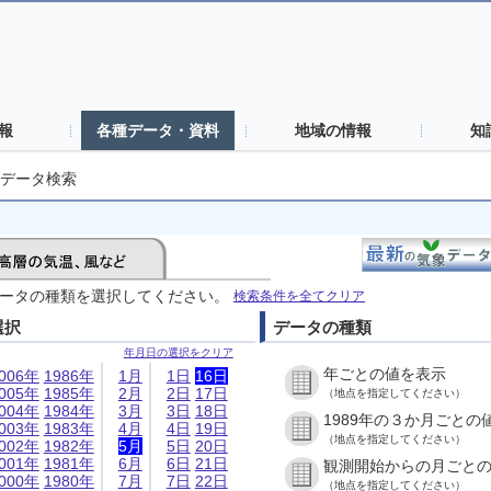
報
各種データ・資料
地域の情報
知
データ検索
ータの種類を選択してください。
検索条件を全てクリア
選択
データの種類
年月日の選択をクリア
年ごとの値を表示
006年
1986年
1月
1日
16日
005年
1985年
2月
2日
17日
（地点を指定してください）
004年
1984年
3月
3日
18日
1989年の３か月ごとの
003年
1983年
4月
4日
19日
（地点を指定してください）
002年
1982年
5月
5日
20日
001年
1981年
6月
6日
21日
観測開始からの月ごと
000年
1980年
7月
7日
22日
（地点を指定してください）