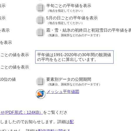
表示
半旬ごとの平年値を表示
（地点を指定してください）
表示
5月の日ごとの平年値を表示
（地点を指定してください）
を表示
霜・雪・結氷の初終日と初冠雪日の平年値を
（気象台、測候所などのみのデータです）
値を表示
時間ごとの値を表示
平年値は1991-2020年の30年間の観測値
の平均をもとに算出しています。
０分ごとの値を表示
10位の値
要素別データの公開期間
（気象台、測候所などのみのデータです）
メッシュ平年値図
(PDF形式：124KB）
をご覧くださ
開始しましたのでお知らせします。詳細は
配
ございません。詳細は
配信資料に関する