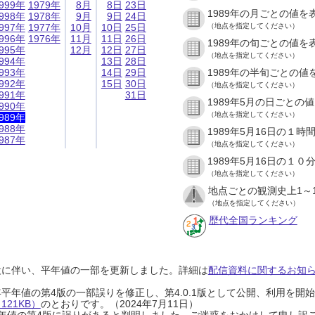
999年
1979年
8月
8日
23日
1989年の月ごとの値を
998年
1978年
9月
9日
24日
997年
1977年
10月
10日
25日
（地点を指定してください）
996年
1976年
11月
11日
26日
1989年の旬ごとの値を
995年
12月
12日
27日
（地点を指定してください）
994年
13日
28日
993年
14日
29日
1989年の半旬ごとの値
992年
15日
30日
（地点を指定してください）
991年
31日
1989年5月の日ごとの
990年
（地点を指定してください）
989年
988年
1989年5月16日の１
987年
（地点を指定してください）
1989年5月16日の１
（地点を指定してください）
地点ごとの観測史上1～
（地点を指定してください）
歴代全国ランキング
設に伴い、平年値の一部を更新しました。詳細は
配信資料に関するお知らせ
0年平年値の第4版の一部誤りを修正し、第4.0.1版として公開、利用を
21KB）
のとおりです。（2024年7月11日）
0年平年値の第4版に誤りがあると判明しました。ご迷惑をおかけして申し訳