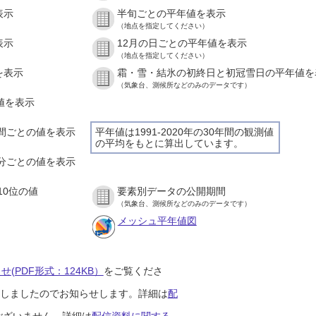
表示
半旬ごとの平年値を表示
（地点を指定してください）
表示
12月の日ごとの平年値を表示
（地点を指定してください）
を表示
霜・雪・結氷の初終日と初冠雪日の平年値を
（気象台、測候所などのみのデータです）
の値を表示
１時間ごとの値を表示
平年値は1991-2020年の30年間の観測値
の平均をもとに算出しています。
１０分ごとの値を表示
10位の値
要素別データの公開期間
（気象台、測候所などのみのデータです）
メッシュ平年値図
(PDF形式：124KB）
をご覧くださ
開始しましたのでお知らせします。詳細は
配
ございません。詳細は
配信資料に関する