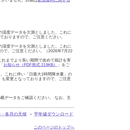
までの湿度データを欠測としました。これに
っておりますので、ご注意ください。
までの湿度データを欠測としました。これに
、ご注意ください。（2026年7月22
これまでより長い期間で改めて統計を実
「
お知らせ（PDF形式:219KB）
」をご
た。これに伴い「日最大1時間降水量」の
」も変更となっておりますので、ご注意
載データをご確認ください。 なお、主
節・各月の天候
平年値ダウンロード
このページのトップへ