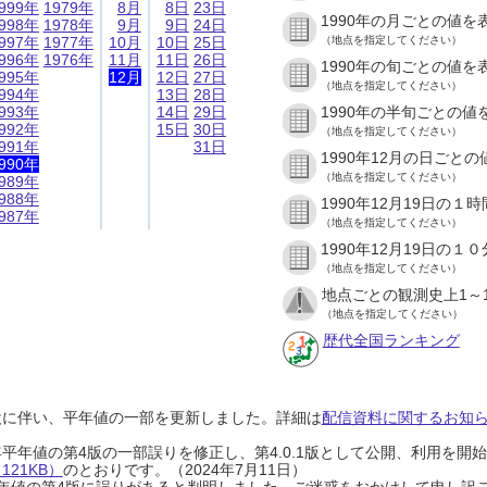
999年
1979年
8月
8日
23日
1990年の月ごとの値を
998年
1978年
9月
9日
24日
997年
1977年
10月
10日
25日
（地点を指定してください）
996年
1976年
11月
11日
26日
1990年の旬ごとの値を
995年
12月
12日
27日
（地点を指定してください）
994年
13日
28日
993年
14日
29日
1990年の半旬ごとの値
992年
15日
30日
（地点を指定してください）
991年
31日
1990年12月の日ごと
990年
（地点を指定してください）
989年
988年
1990年12月19日の
987年
（地点を指定してください）
1990年12月19日の
（地点を指定してください）
地点ごとの観測史上1～
（地点を指定してください）
歴代全国ランキング
設に伴い、平年値の一部を更新しました。詳細は
配信資料に関するお知らせ
0年平年値の第4版の一部誤りを修正し、第4.0.1版として公開、利用を
21KB）
のとおりです。（2024年7月11日）
0年平年値の第4版に誤りがあると判明しました。ご迷惑をおかけして申し訳