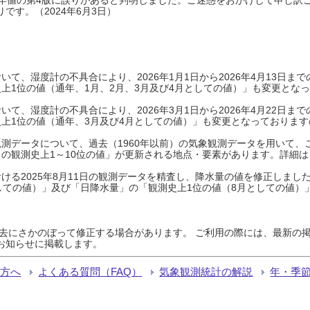
です。（2024年6月3日）
て、湿度計の不具合により、2026年1月1日から2026年4月13日
上1位の値（通年、1月、2月、3月及び4月としての値）」も変更とな
て、湿度計の不具合により、2026年3月1日から2026年4月22日
上1位の値（通年、3月及び4月としての値）」も変更となっておりますので
測データについて、過去（1960年以前）の気象観測データを用いて、
の観測史上1～10位の値」が更新される地点・要素があります。詳細は
ける2025年8月11日の観測データを精査し、降水量の値を修正しまし
しての値）」及び「日降水量」の「観測史上1位の値（8月としての値）
過去にさかのぼって修正する場合があります。 ご利用の際には、最新の掲
お知らせに掲載します。
る方へ
よくある質問（FAQ）
気象観測統計の解説
年・季