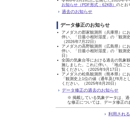
お知らせ（PDF形式：62KB）
のとおり
過去のお知らせ
データ修正のお知らせ
アメダスの郡家観測所（兵庫県）におい
伴い、「日最小相対湿度」の「観測史
（2026年7月22日）
アメダスの高野観測所（広島県）におい
伴い、「日最小相対湿度」の「観測史
日）
全国の気象台等における過去の気象観
施しました。これに伴い、「地点ごと
覧ください。（2025年9月17日）
アメダスの松島観測所（熊本県）にお
「観測史上1位の値（通年及び8月と
ください。（2025年8月20日）
データ修正の過去のお知らせ
※ 掲載している気象データは、
な修正については、データ修正の
利用され