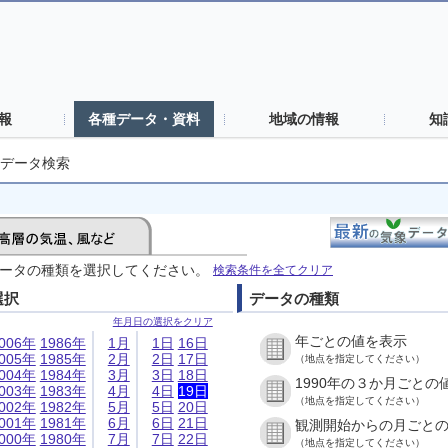
報
各種データ・資料
地域の情報
知
データ検索
ータの種類を選択してください。
検索条件を全てクリア
選択
データの種類
年月日の選択をクリア
年ごとの値を表示
006年
1986年
1月
1日
16日
005年
1985年
2月
2日
17日
（地点を指定してください）
004年
1984年
3月
3日
18日
1990年の３か月ごとの
003年
1983年
4月
4日
19日
（地点を指定してください）
002年
1982年
5月
5日
20日
001年
1981年
6月
6日
21日
観測開始からの月ごと
000年
1980年
7月
7日
22日
（地点を指定してください）