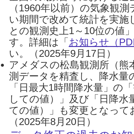
（1960年以前）の気象観
い期間で改めて統計を実施
との観測史上1～10位の値
す。詳細は「
お知らせ（PDF
い。（2025年9月17日）
アメダスの松島観測所（熊本
測データを精査し、降水量
「日最大1時間降水量」の「
しての値）」及び「日降水
ての値）」も変更となって
（2025年8月20日）