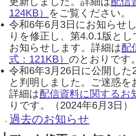
更新しました。詳細は
配信
124KB）
をご覧ください。（2
令和6年6月3日にお知らせし
りを修正し、第4.0.1版
お知らせします。詳細は
配
式：121KB）
のとおりです。
令和6年3月26日に公開した
と判明しました。ご迷惑を
詳細は
配信資料に関するお知
りです。（2024年6月3日）
過去のお知らせ