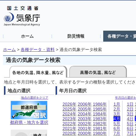
ホーム
防災情報
各種データ・
ホーム
>
各種データ・資料
>
過去の気象データ検索
過去の気象データ検索
地点と年月日時を選択して、表示するデータの種類を選択してくださ
地点の選択
年月日の選択
地点の選択をクリア
年月日の選択
2026年
2006年
1986年
1月
1日
2025年
2005年
1985年
2月
2日
2024年
2004年
1984年
3月
3日
2023年
2003年
1983年
4月
4日
都府県・地方を選択
2022年
2002年
1982年
5月
5日
2021年
2001年
1981年
6月
6日
2020年
2000年
1980年
7月
7日